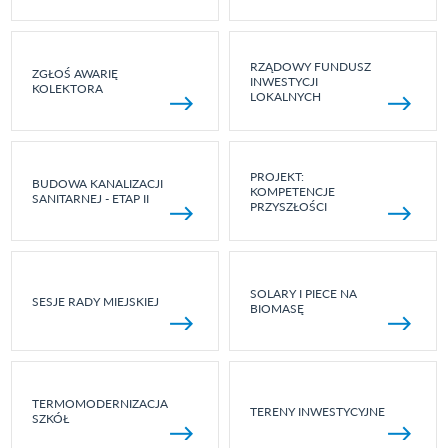
RZĄDOWY FUNDUSZ
ZGŁOŚ AWARIĘ
INWESTYCJI
KOLEKTORA
LOKALNYCH
PROJEKT:
BUDOWA KANALIZACJI
KOMPETENCJE
SANITARNEJ - ETAP II
PRZYSZŁOŚCI
SOLARY I PIECE NA
SESJE RADY MIEJSKIEJ
BIOMASĘ
TERMOMODERNIZACJA
TERENY INWESTYCYJNE
SZKÓŁ