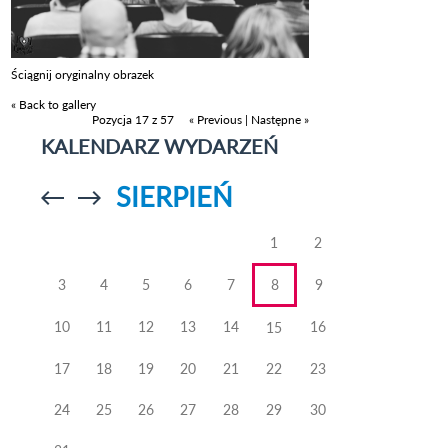
Ściągnij oryginalny obrazek
« Back to gallery
Pozycja 17 z 57
« Previous
|
Następne »
KALENDARZ WYDARZEŃ
SIERPIEŃ
Przejdź do
Przejdź do
poprzedniego
poprzedniego
miesiąca
miesiąca
1
2
3
4
5
6
7
8
9
10
11
12
13
14
16
15
17
18
19
20
21
22
23
24
25
26
27
28
29
30