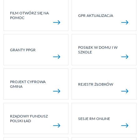
FILM OTWÓRZ SIĘ NA
GPR AKTUALIZACJA
POMOC
POSIŁEK W DOMU I W
GRANTY PPGR
SZKOLE
PROJEKT CYFROWA
REJESTR ŻŁOBKÓW
GMINA
RZĄDOWY FUNDUSZ
SESJE RM ONLINE
POLSKI ŁAD