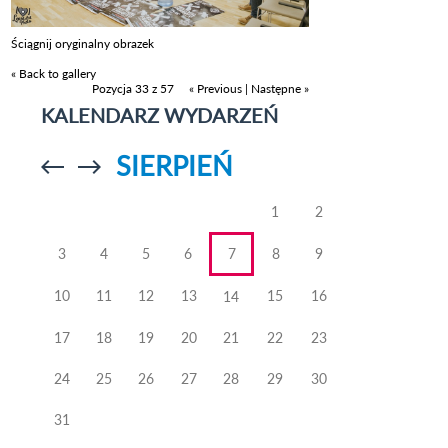
Ściągnij oryginalny obrazek
« Back to gallery
Pozycja 33 z 57
« Previous
|
Następne »
KALENDARZ WYDARZEŃ
SIERPIEŃ
Przejdź do
Przejdź do
poprzedniego
poprzedniego
miesiąca
miesiąca
1
2
3
4
5
6
7
8
9
10
11
12
13
15
16
14
17
18
19
20
21
22
23
24
25
26
27
28
29
30
31