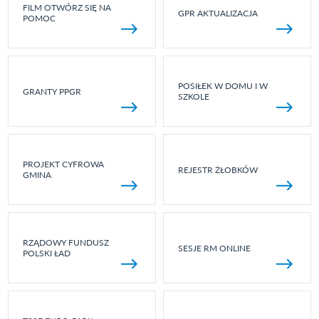
FILM OTWÓRZ SIĘ NA
GPR AKTUALIZACJA
POMOC
POSIŁEK W DOMU I W
GRANTY PPGR
SZKOLE
PROJEKT CYFROWA
REJESTR ŻŁOBKÓW
GMINA
RZĄDOWY FUNDUSZ
SESJE RM ONLINE
POLSKI ŁAD