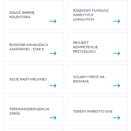
RZĄDOWY FUNDUSZ
ZGŁOŚ AWARIĘ
INWESTYCJI
KOLEKTORA
LOKALNYCH
PROJEKT:
BUDOWA KANALIZACJI
KOMPETENCJE
SANITARNEJ - ETAP II
PRZYSZŁOŚCI
SOLARY I PIECE NA
SESJE RADY MIEJSKIEJ
BIOMASĘ
TERMOMODERNIZACJA
TERENY INWESTYCYJNE
SZKÓŁ