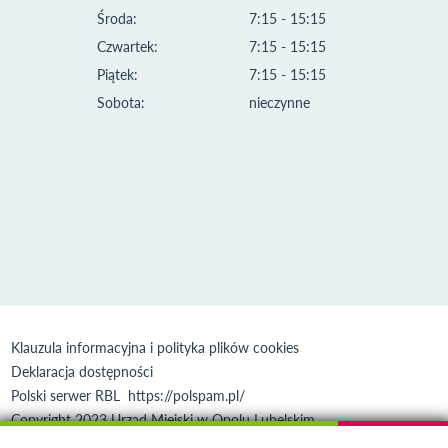
Środa:
7:15 - 15:15
Czwartek:
7:15 - 15:15
Piątek:
7:15 - 15:15
Sobota:
nieczynne
Klauzula informacyjna i polityka plików cookies
Deklaracja dostępności
Polski serwer RBL
https://polspam.pl/
Copyright 2023 Urząd Miejski w Opolu Lubelskim
Created by
VOBACOM
Odnośnik otworzy się w nowym oknie