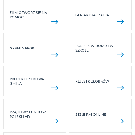
FILM OTWÓRZ SIĘ NA
GPR AKTUALIZACJA
POMOC
POSIŁEK W DOMU I W
GRANTY PPGR
SZKOLE
PROJEKT CYFROWA
REJESTR ŻŁOBKÓW
GMINA
RZĄDOWY FUNDUSZ
SESJE RM ONLINE
POLSKI ŁAD