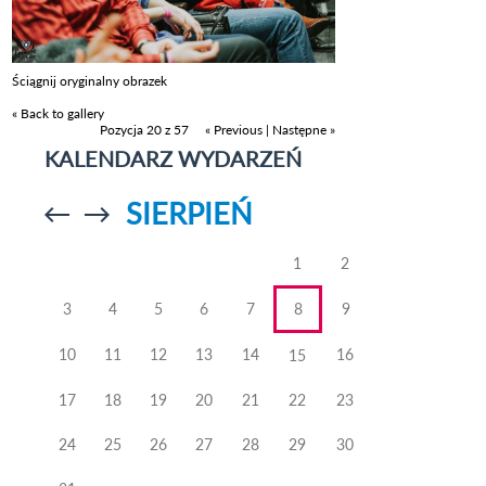
Ściągnij oryginalny obrazek
« Back to gallery
Pozycja 20 z 57
« Previous
|
Następne »
KALENDARZ WYDARZEŃ
SIERPIEŃ
Przejdź do
Przejdź do
poprzedniego
poprzedniego
miesiąca
miesiąca
1
2
3
4
5
6
7
8
9
10
11
12
13
14
16
15
17
18
19
20
21
22
23
24
25
26
27
28
29
30