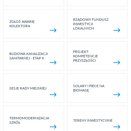
RZĄDOWY FUNDUSZ
ZGŁOŚ AWARIĘ
INWESTYCJI
KOLEKTORA
LOKALNYCH
PROJEKT:
BUDOWA KANALIZACJI
KOMPETENCJE
SANITARNEJ - ETAP II
PRZYSZŁOŚCI
SOLARY I PIECE NA
SESJE RADY MIEJSKIEJ
BIOMASĘ
TERMOMODERNIZACJA
TERENY INWESTYCYJNE
SZKÓŁ