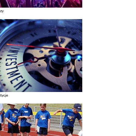
ezy
z galerie w kategori Imprezy
tycje
z galerie w kategori Inwestycje