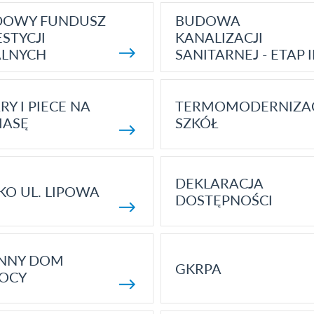
DOWY FUNDUSZ
BUDOWA
STYCJI
KANALIZACJI
ALNYCH
SANITARNEJ - ETAP I
RY I PIECE NA
TERMOMODERNIZA
MASĘ
SZKÓŁ
DEKLARACJA
KO UL. LIPOWA
DOSTĘPNOŚCI
ENNY DOM
GKRPA
OCY