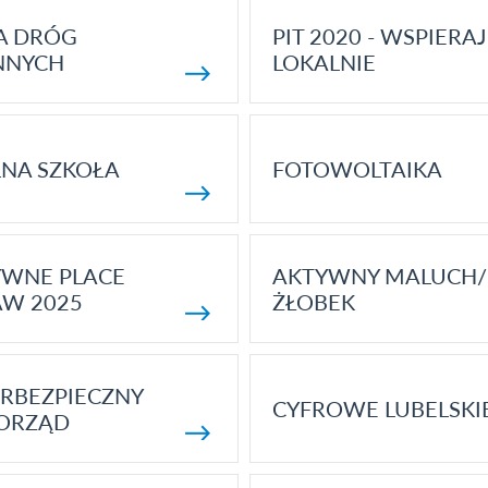
A DRÓG
PIT 2020 - WSPIERAJ
NNYCH
LOKALNIE
NA SZKOŁA
FOTOWOLTAIKA
YWNE PLACE
AKTYWNY MALUCH/
AW 2025
ŻŁOBEK
RBEZPIECZNY
CYFROWE LUBELSKI
ORZĄD