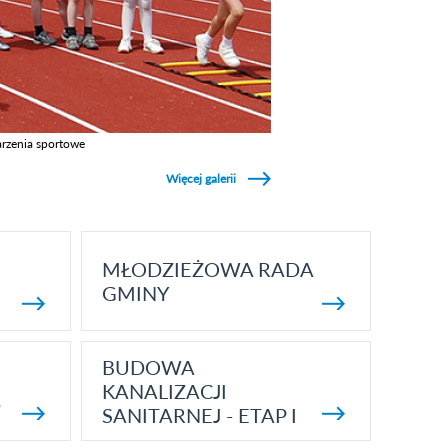
rzenia sportowe
z galerie w kategori Wydarzenia sportowe
Więcej galerii
MŁODZIEŻOWA RADA
GMINY
BUDOWA
KANALIZACJI
5
SANITARNEJ - ETAP I