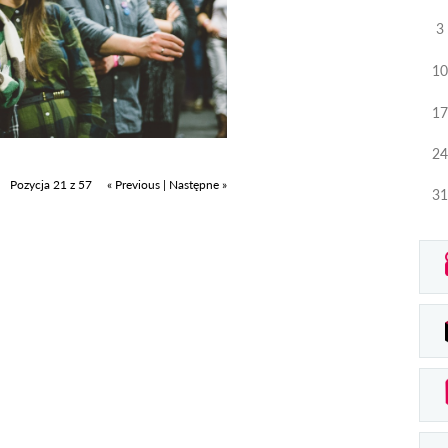
3
10
17
24
Pozycja 21 z 57
« Previous
|
Następne »
31