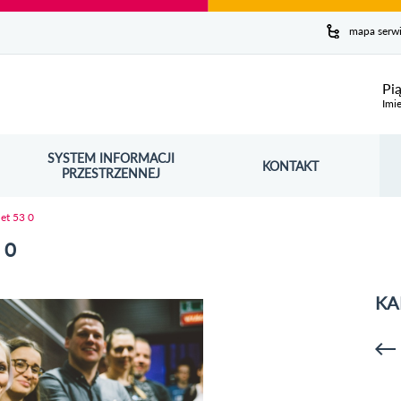
y serwis
mapa serw
ej
Pi
Imie
SYSTEM INFORMACJI
Szuk
KONTAKT
OŚNIK OTWORZY SIĘ W NOWYM OKNIE
PRZESTRZENNEJ
Wy
net 53 0
 0
KA
p