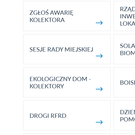
RZĄ
ZGŁOŚ AWARIĘ
INWE
KOLEKTORA
LOK
SOLA
SESJE RADY MIEJSKIEJ
BIO
EKOLOGICZNY DOM -
BOIS
KOLEKTORY
DZI
DROGI RFRD
POM