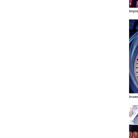
Impr
Zobac
Inwes
Zobac