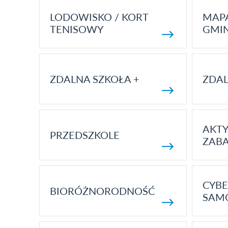
LODOWISKO / KORT
MAP
TENISOWY
GMI
ZDALNA SZKOŁA +
ZDAL
AKT
PRZEDSZKOLE
ZAB
CYBE
BIORÓŻNORODNOŚĆ
SAM