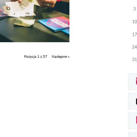
3
10
17
24
Pozycja 1 z 57
Następne »
31