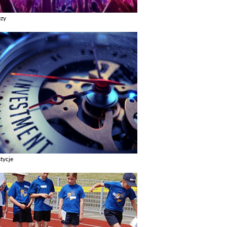
ezy
z galerie w kategori Imprezy
tycje
z galerie w kategori Inwestycje