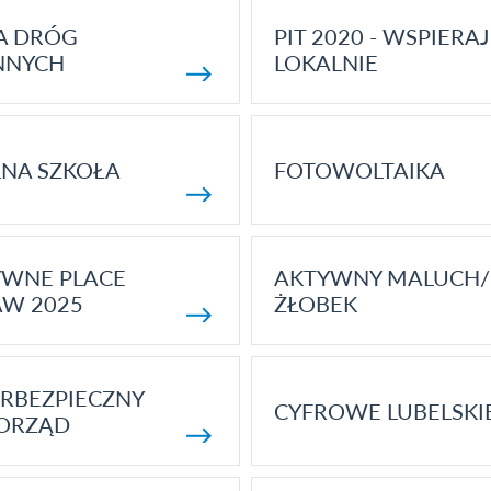
A DRÓG
PIT 2020 - WSPIERAJ
NNYCH
LOKALNIE
NA SZKOŁA
FOTOWOLTAIKA
YWNE PLACE
AKTYWNY MALUCH/
AW 2025
ŻŁOBEK
RBEZPIECZNY
CYFROWE LUBELSKI
ORZĄD