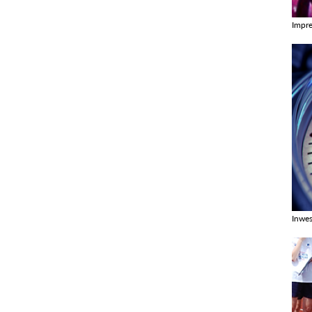
Impr
Zobac
Inwes
Zobac