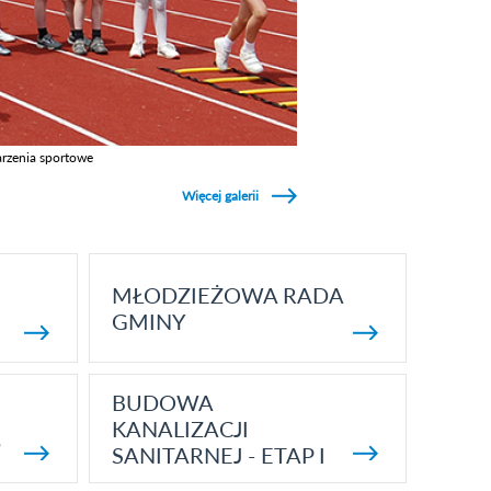
rzenia sportowe
z galerie w kategori Wydarzenia sportowe
Więcej galerii
MŁODZIEŻOWA RADA
GMINY
BUDOWA
KANALIZACJI
5
SANITARNEJ - ETAP I