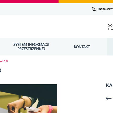
y serwis
mapa serw
ej
So
Imi
SYSTEM INFORMACJI
Szuk
KONTAKT
OŚNIK OTWORZY SIĘ W NOWYM OKNIE
PRZESTRZENNEJ
Wy
et 3 0
0
KA
p