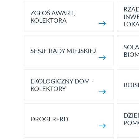
RZĄ
ZGŁOŚ AWARIĘ
INWE
KOLEKTORA
LOK
SOLA
SESJE RADY MIEJSKIEJ
BIO
EKOLOGICZNY DOM -
BOIS
KOLEKTORY
DZI
DROGI RFRD
POM