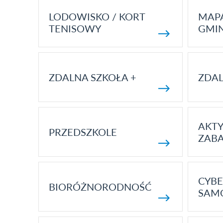
LODOWISKO / KORT
MAP
TENISOWY
GMI
ZDALNA SZKOŁA +
ZDAL
AKT
PRZEDSZKOLE
ZAB
CYBE
BIORÓŻNORODNOŚĆ
SAM