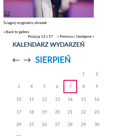
Ściągnij oryginalny obrazek
« Back to gallery
Pozycja 13 z 57
« Previous
|
Następne »
KALENDARZ WYDARZEŃ
SIERPIEŃ
Przejdź do
Przejdź do
poprzedniego
poprzedniego
miesiąca
miesiąca
1
2
3
4
5
6
7
8
9
10
11
12
13
15
16
14
17
18
19
20
21
22
23
24
25
26
27
28
29
30