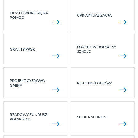
FILM OTWÓRZ SIĘ NA
GPR AKTUALIZACJA
POMOC
POSIŁEK W DOMU I W
GRANTY PPGR
SZKOLE
PROJEKT CYFROWA
REJESTR ŻŁOBKÓW
GMINA
RZĄDOWY FUNDUSZ
SESJE RM ONLINE
POLSKI ŁAD