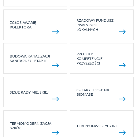
RZĄDOWY FUNDUSZ
ZGŁOŚ AWARIĘ
INWESTYCJI
KOLEKTORA
LOKALNYCH
PROJEKT:
BUDOWA KANALIZACJI
KOMPETENCJE
SANITARNEJ - ETAP II
PRZYSZŁOŚCI
SOLARY I PIECE NA
SESJE RADY MIEJSKIEJ
BIOMASĘ
TERMOMODERNIZACJA
TERENY INWESTYCYJNE
SZKÓŁ