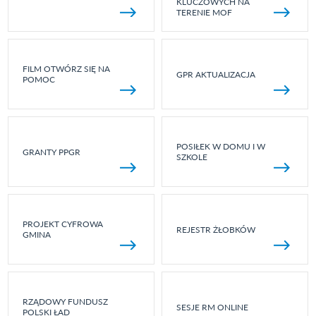
KLUCZOWYCH NA
TERENIE MOF
FILM OTWÓRZ SIĘ NA
GPR AKTUALIZACJA
POMOC
POSIŁEK W DOMU I W
GRANTY PPGR
SZKOLE
PROJEKT CYFROWA
REJESTR ŻŁOBKÓW
GMINA
RZĄDOWY FUNDUSZ
SESJE RM ONLINE
POLSKI ŁAD