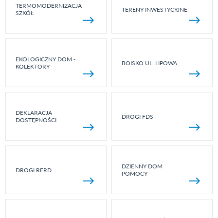
TERMOMODERNIZACJA
TERENY INWESTYCYJNE
SZKÓŁ
EKOLOGICZNY DOM -
BOISKO UL. LIPOWA
KOLEKTORY
DEKLARACJA
DROGI FDS
DOSTĘPNOŚCI
DZIENNY DOM
DROGI RFRD
POMOCY