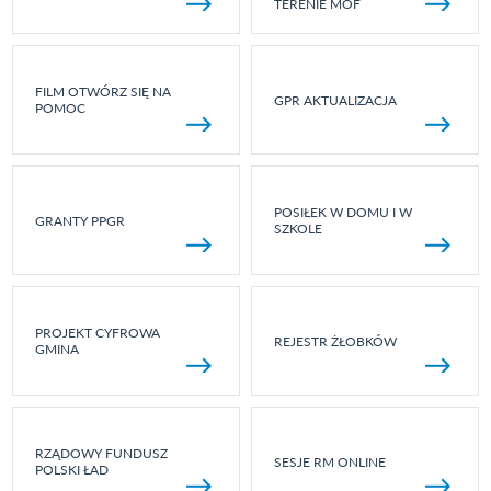
TERENIE MOF
FILM OTWÓRZ SIĘ NA
GPR AKTUALIZACJA
POMOC
POSIŁEK W DOMU I W
GRANTY PPGR
SZKOLE
PROJEKT CYFROWA
REJESTR ŻŁOBKÓW
GMINA
RZĄDOWY FUNDUSZ
SESJE RM ONLINE
POLSKI ŁAD