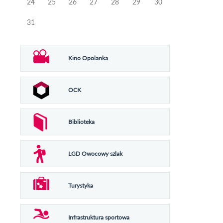
24
25
26
27
28
29
30
31
Kino Opolanka
OCK
Biblioteka
LGD Owocowy szlak
Turystyka
Infrastruktura sportowa