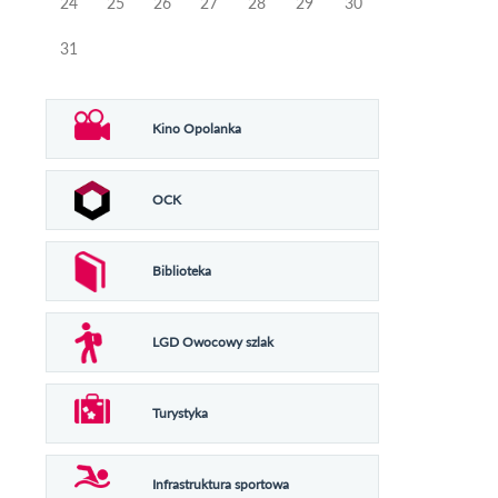
24
25
26
27
28
29
30
31
Kino Opolanka
OCK
Biblioteka
LGD Owocowy szlak
Turystyka
Infrastruktura sportowa