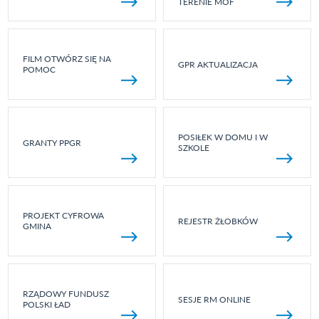
TERENIE MOF
FILM OTWÓRZ SIĘ NA
GPR AKTUALIZACJA
POMOC
POSIŁEK W DOMU I W
GRANTY PPGR
SZKOLE
PROJEKT CYFROWA
REJESTR ŻŁOBKÓW
GMINA
RZĄDOWY FUNDUSZ
SESJE RM ONLINE
POLSKI ŁAD