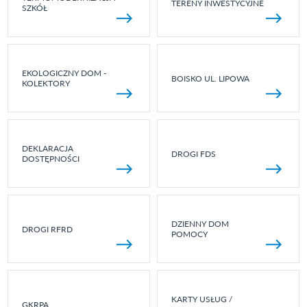
TERENY INWESTYCYJNE
SZKÓŁ
EKOLOGICZNY DOM -
BOISKO UL. LIPOWA
KOLEKTORY
DEKLARACJA
DROGI FDS
DOSTĘPNOŚCI
DZIENNY DOM
DROGI RFRD
POMOCY
KARTY USŁUG /
GKRPA