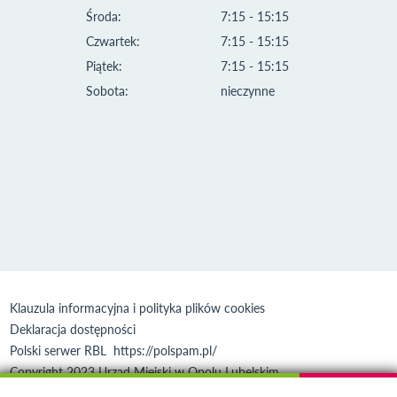
Środa:
7:15 - 15:15
Czwartek:
7:15 - 15:15
Piątek:
7:15 - 15:15
Sobota:
nieczynne
Klauzula informacyjna i polityka plików cookies
Deklaracja dostępności
Polski serwer RBL
https://polspam.pl/
Copyright 2023 Urząd Miejski w Opolu Lubelskim
Created by
VOBACOM
Odnośnik otworzy się w nowym oknie