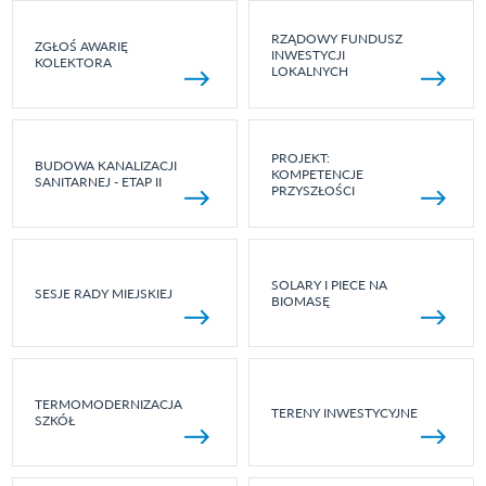
RZĄDOWY FUNDUSZ
ZGŁOŚ AWARIĘ
INWESTYCJI
KOLEKTORA
LOKALNYCH
PROJEKT:
BUDOWA KANALIZACJI
KOMPETENCJE
SANITARNEJ - ETAP II
PRZYSZŁOŚCI
SOLARY I PIECE NA
SESJE RADY MIEJSKIEJ
BIOMASĘ
TERMOMODERNIZACJA
TERENY INWESTYCYJNE
SZKÓŁ