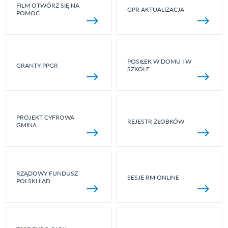
FILM OTWÓRZ SIĘ NA
GPR AKTUALIZACJA
POMOC
POSIŁEK W DOMU I W
GRANTY PPGR
SZKOLE
PROJEKT CYFROWA
REJESTR ŻŁOBKÓW
GMINA
RZĄDOWY FUNDUSZ
SESJE RM ONLINE
POLSKI ŁAD