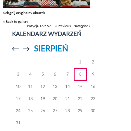
Ściągnij oryginalny obrazek
« Back to gallery
Pozycja 16 z 57
« Previous
|
Następne »
KALENDARZ WYDARZEŃ
SIERPIEŃ
Przejdź do
Przejdź do
poprzedniego
poprzedniego
miesiąca
miesiąca
1
2
3
4
5
6
7
8
9
10
11
12
13
14
16
15
17
18
19
20
21
22
23
24
25
26
27
28
29
30
31