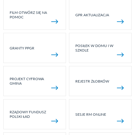
FILM OTWÓRZ SIĘ NA
GPR AKTUALIZACJA
POMOC
POSIŁEK W DOMU I W
GRANTY PPGR
SZKOLE
PROJEKT CYFROWA
REJESTR ŻŁOBKÓW
GMINA
RZĄDOWY FUNDUSZ
SESJE RM ONLINE
POLSKI ŁAD