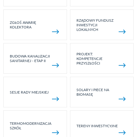
RZĄDOWY FUNDUSZ
ZGŁOŚ AWARIĘ
INWESTYCJI
KOLEKTORA
LOKALNYCH
PROJEKT:
BUDOWA KANALIZACJI
KOMPETENCJE
SANITARNEJ - ETAP II
PRZYSZŁOŚCI
SOLARY I PIECE NA
SESJE RADY MIEJSKIEJ
BIOMASĘ
TERMOMODERNIZACJA
TERENY INWESTYCYJNE
SZKÓŁ