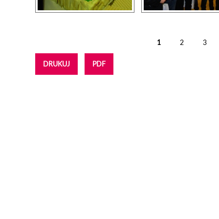
1
2
3
Strony
DRUKUJ
PDF