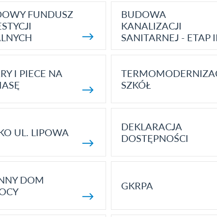
DOWY FUNDUSZ
BUDOWA
STYCJI
KANALIZACJI
ALNYCH
SANITARNEJ - ETAP I
RY I PIECE NA
TERMOMODERNIZA
MASĘ
SZKÓŁ
DEKLARACJA
KO UL. LIPOWA
DOSTĘPNOŚCI
ENNY DOM
GKRPA
OCY