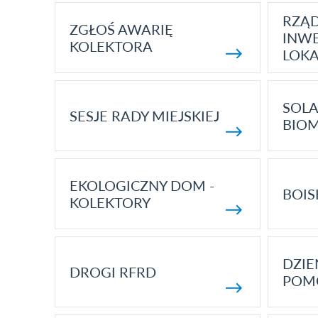
RZĄ
ZGŁOŚ AWARIĘ
INWE
KOLEKTORA
LOK
SOLA
SESJE RADY MIEJSKIEJ
BIO
EKOLOGICZNY DOM -
BOIS
KOLEKTORY
DZI
DROGI RFRD
POM