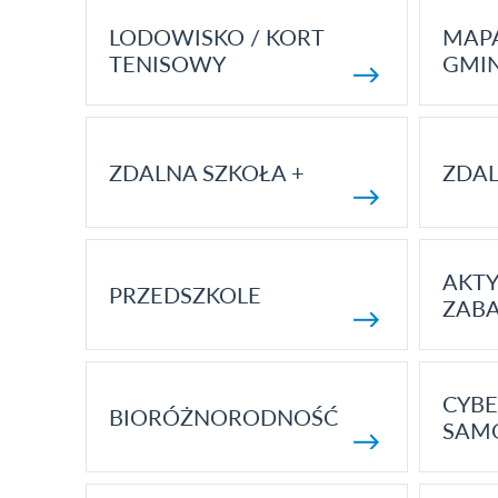
LODOWISKO / KORT
MAP
TENISOWY
GMI
ZDALNA SZKOŁA +
ZDAL
AKT
PRZEDSZKOLE
ZAB
CYBE
BIORÓŻNORODNOŚĆ
SAM