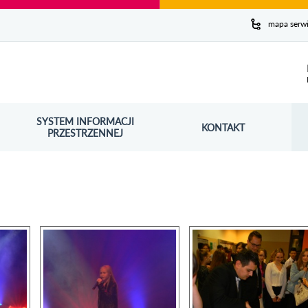
y serwis
mapa serw
ej
SYSTEM INFORMACJI
Szuk
KONTAKT
OŚNIK OTWORZY SIĘ W NOWYM OKNIE
PRZESTRZENNEJ
Wy