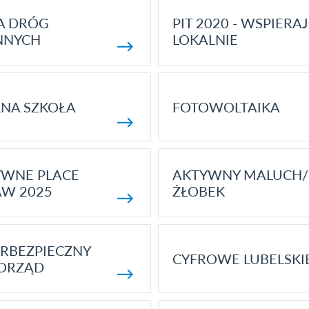
A DRÓG
PIT 2020 - WSPIERAJ
NNYCH
LOKALNIE
NA SZKOŁA
FOTOWOLTAIKA
YWNE PLACE
AKTYWNY MALUCH/
AW 2025
ŻŁOBEK
RBEZPIECZNY
CYFROWE LUBELSKI
ORZĄD