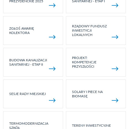
PREZYDENCKIE 2025
SANITARNEJ - ETAP I
RZĄDOWY FUNDUSZ
ZGŁOŚ AWARIĘ
INWESTYCJI
KOLEKTORA
LOKALNYCH
PROJEKT:
BUDOWA KANALIZACJI
KOMPETENCJE
SANITARNEJ - ETAP II
PRZYSZŁOŚCI
SOLARY I PIECE NA
SESJE RADY MIEJSKIEJ
BIOMASĘ
TERMOMODERNIZACJA
TERENY INWESTYCYJNE
SZKÓŁ