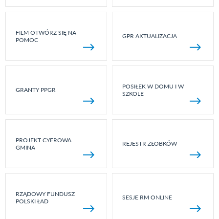
FILM OTWÓRZ SIĘ NA
GPR AKTUALIZACJA
POMOC
POSIŁEK W DOMU I W
GRANTY PPGR
SZKOLE
PROJEKT CYFROWA
REJESTR ŻŁOBKÓW
GMINA
RZĄDOWY FUNDUSZ
SESJE RM ONLINE
POLSKI ŁAD