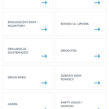
EKOLOGICZNY DOM -
BOISKO UL. LIPOWA
KOLEKTORY
DEKLARACJA
DROGI FDS
DOSTĘPNOŚCI
DZIENNY DOM
DROGI RFRD
POMOCY
KARTY USŁUG /
GKRPA
WNIOSKI