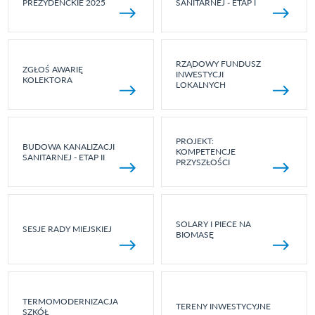
PREZYDENCKIE 2025
SANITARNEJ - ETAP I
RZĄDOWY FUNDUSZ
ZGŁOŚ AWARIĘ
INWESTYCJI
KOLEKTORA
LOKALNYCH
PROJEKT:
BUDOWA KANALIZACJI
KOMPETENCJE
SANITARNEJ - ETAP II
PRZYSZŁOŚCI
SOLARY I PIECE NA
SESJE RADY MIEJSKIEJ
BIOMASĘ
TERMOMODERNIZACJA
TERENY INWESTYCYJNE
SZKÓŁ