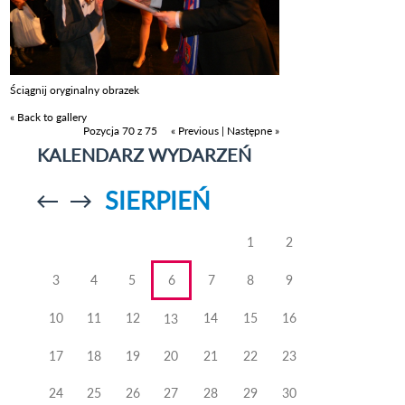
Ściągnij oryginalny obrazek
« Back to gallery
Pozycja 70 z 75
« Previous
|
Następne »
KALENDARZ WYDARZEŃ
SIERPIEŃ
Przejdź do
Przejdź do
poprzedniego
poprzedniego
miesiąca
miesiąca
1
2
3
4
5
6
7
8
9
10
11
12
14
15
16
13
17
18
19
20
21
22
23
24
25
26
27
28
29
30