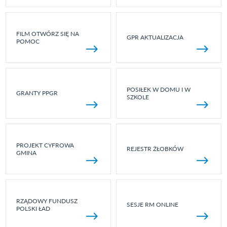
FILM OTWÓRZ SIĘ NA
GPR AKTUALIZACJA
POMOC
POSIŁEK W DOMU I W
GRANTY PPGR
SZKOLE
PROJEKT CYFROWA
REJESTR ŻŁOBKÓW
GMINA
RZĄDOWY FUNDUSZ
SESJE RM ONLINE
POLSKI ŁAD