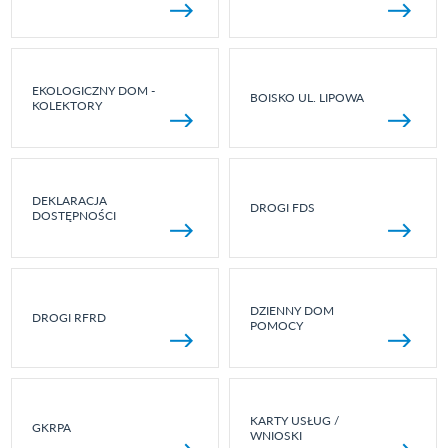
EKOLOGICZNY DOM -
BOISKO UL. LIPOWA
KOLEKTORY
DEKLARACJA
DROGI FDS
DOSTĘPNOŚCI
DZIENNY DOM
DROGI RFRD
POMOCY
KARTY USŁUG /
GKRPA
WNIOSKI