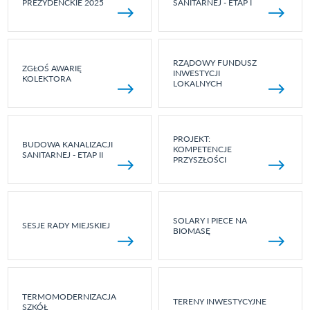
PREZYDENCKIE 2025
SANITARNEJ - ETAP I
RZĄDOWY FUNDUSZ
ZGŁOŚ AWARIĘ
INWESTYCJI
KOLEKTORA
LOKALNYCH
PROJEKT:
BUDOWA KANALIZACJI
KOMPETENCJE
SANITARNEJ - ETAP II
PRZYSZŁOŚCI
SOLARY I PIECE NA
SESJE RADY MIEJSKIEJ
BIOMASĘ
TERMOMODERNIZACJA
TERENY INWESTYCYJNE
SZKÓŁ