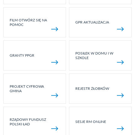
FILM OTWÓRZ SIĘ NA
GPR AKTUALIZACJA
POMOC
POSIŁEK W DOMU I W
GRANTY PPGR
SZKOLE
PROJEKT CYFROWA
REJESTR ŻŁOBKÓW
GMINA
RZĄDOWY FUNDUSZ
SESJE RM ONLINE
POLSKI ŁAD