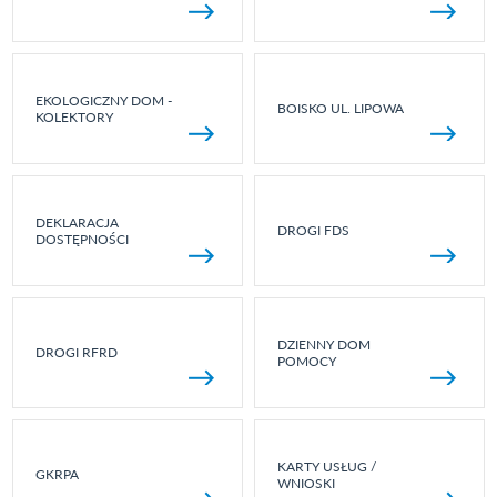
EKOLOGICZNY DOM -
BOISKO UL. LIPOWA
KOLEKTORY
DEKLARACJA
DROGI FDS
DOSTĘPNOŚCI
DZIENNY DOM
DROGI RFRD
POMOCY
KARTY USŁUG /
GKRPA
WNIOSKI