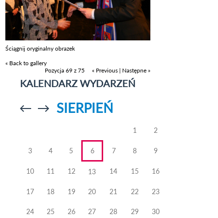
Ściągnij oryginalny obrazek
« Back to gallery
Pozycja 69 z 75
« Previous
|
Następne »
KALENDARZ WYDARZEŃ
SIERPIEŃ
Przejdź do
Przejdź do
poprzedniego
poprzedniego
miesiąca
miesiąca
1
2
3
4
5
6
7
8
9
10
11
12
14
15
16
13
17
18
19
20
21
22
23
24
25
26
27
28
29
30