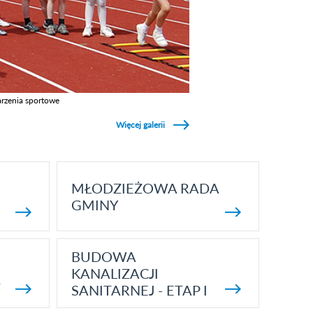
rzenia sportowe
z galerie w kategori Wydarzenia sportowe
Więcej galerii
MŁODZIEŻOWA RADA
GMINY
BUDOWA
KANALIZACJI
5
SANITARNEJ - ETAP I