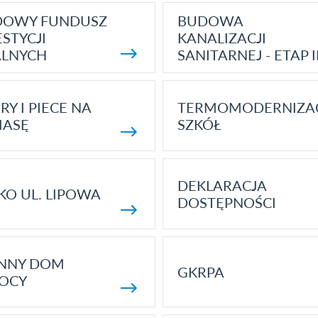
DOWY FUNDUSZ
BUDOWA
STYCJI
KANALIZACJI
ALNYCH
SANITARNEJ - ETAP I
RY I PIECE NA
TERMOMODERNIZA
MASĘ
SZKÓŁ
DEKLARACJA
KO UL. LIPOWA
DOSTĘPNOŚCI
ENNY DOM
GKRPA
OCY