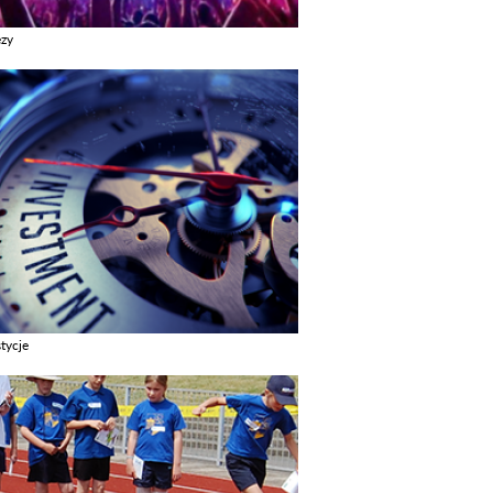
ezy
z galerie w kategori Imprezy
tycje
z galerie w kategori Inwestycje