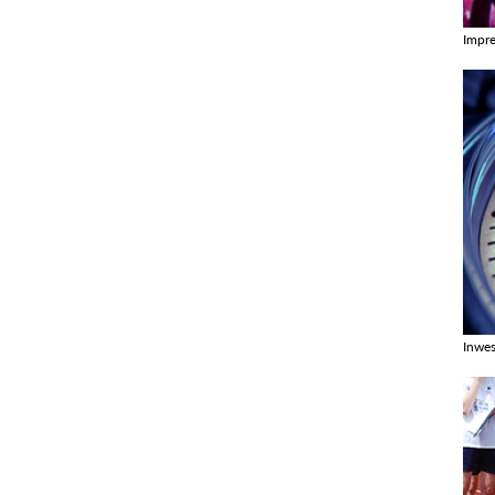
Impr
Zobac
Inwes
Zobac