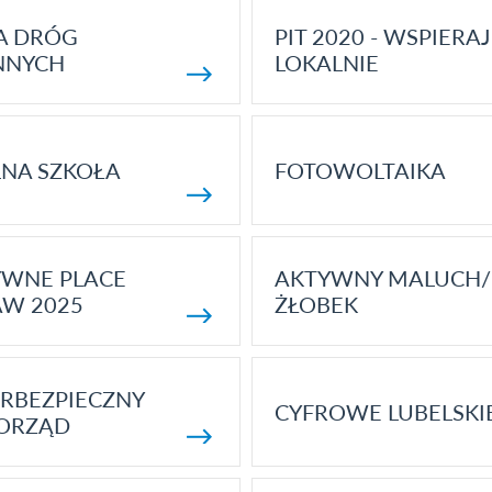
A DRÓG
PIT 2020 - WSPIERAJ
NNYCH
LOKALNIE
NA SZKOŁA
FOTOWOLTAIKA
YWNE PLACE
AKTYWNY MALUCH/
AW 2025
ŻŁOBEK
RBEZPIECZNY
CYFROWE LUBELSKI
ORZĄD