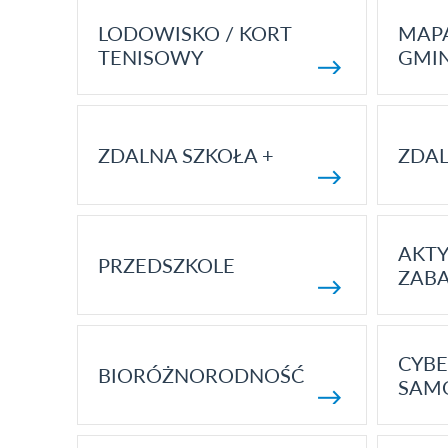
LODOWISKO / KORT
MAP
TENISOWY
GMI
ZDALNA SZKOŁA +
ZDAL
AKT
PRZEDSZKOLE
ZAB
CYBE
BIORÓŻNORODNOŚĆ
SAM