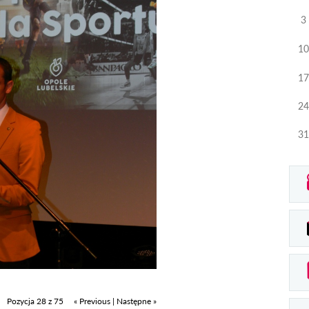
3
10
17
24
31
Pozycja 28 z 75
« Previous
|
Następne »