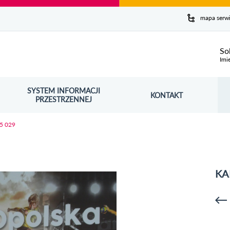
y serwis
mapa serw
ej
So
Imi
SYSTEM INFORMACJI
Szuk
KONTAKT
OŚNIK OTWORZY SIĘ W NOWYM OKNIE
PRZESTRZENNEJ
Wy
15 029
KA
p