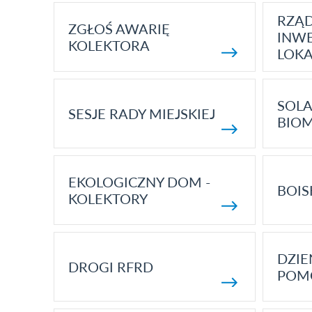
RZĄ
ZGŁOŚ AWARIĘ
INWE
KOLEKTORA
LOK
SOLA
SESJE RADY MIEJSKIEJ
BIO
EKOLOGICZNY DOM -
BOIS
KOLEKTORY
DZI
DROGI RFRD
POM