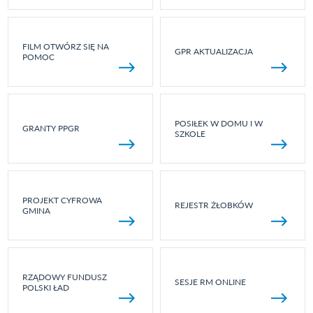
FILM OTWÓRZ SIĘ NA
GPR AKTUALIZACJA
POMOC
POSIŁEK W DOMU I W
GRANTY PPGR
SZKOLE
PROJEKT CYFROWA
REJESTR ŻŁOBKÓW
GMINA
RZĄDOWY FUNDUSZ
SESJE RM ONLINE
POLSKI ŁAD