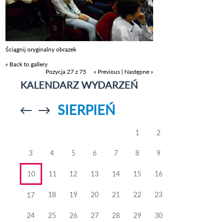
Ściągnij oryginalny obrazek
« Back to gallery
Pozycja 27 z 75
« Previous
|
Następne »
KALENDARZ WYDARZEŃ
SIERPIEŃ
Przejdź do
Przejdź do
poprzedniego
poprzedniego
miesiąca
miesiąca
1
2
3
4
5
6
7
8
9
10
11
12
13
14
15
16
18
19
20
21
22
23
17
24
25
26
27
28
29
30