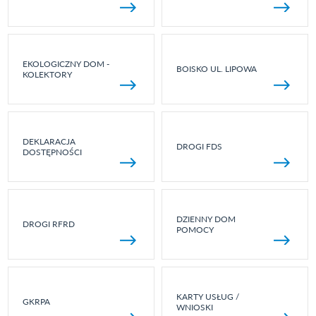
EKOLOGICZNY DOM -
BOISKO UL. LIPOWA
KOLEKTORY
DEKLARACJA
DROGI FDS
DOSTĘPNOŚCI
DZIENNY DOM
DROGI RFRD
POMOCY
KARTY USŁUG /
GKRPA
WNIOSKI