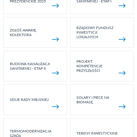
PREZYDENCKIE 2025
SANITARNEJ - ETAP I
RZĄDOWY FUNDUSZ
ZGŁOŚ AWARIĘ
INWESTYCJI
KOLEKTORA
LOKALNYCH
PROJEKT:
BUDOWA KANALIZACJI
KOMPETENCJE
SANITARNEJ - ETAP II
PRZYSZŁOŚCI
SOLARY I PIECE NA
SESJE RADY MIEJSKIEJ
BIOMASĘ
TERMOMODERNIZACJA
TERENY INWESTYCYJNE
SZKÓŁ