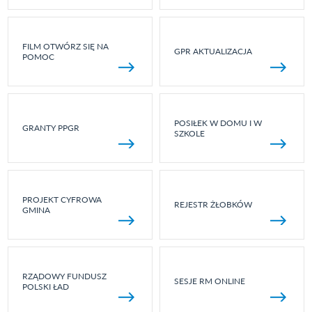
FILM OTWÓRZ SIĘ NA
GPR AKTUALIZACJA
POMOC
POSIŁEK W DOMU I W
GRANTY PPGR
SZKOLE
PROJEKT CYFROWA
REJESTR ŻŁOBKÓW
GMINA
RZĄDOWY FUNDUSZ
SESJE RM ONLINE
POLSKI ŁAD