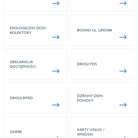
EKOLOGICZNY DOM -
BOISKO UL. LIPOWA
KOLEKTORY
DEKLARACJA
DROGI FDS
DOSTĘPNOŚCI
DZIENNY DOM
DROGI RFRD
POMOCY
KARTY USŁUG /
GKRPA
WNIOSKI