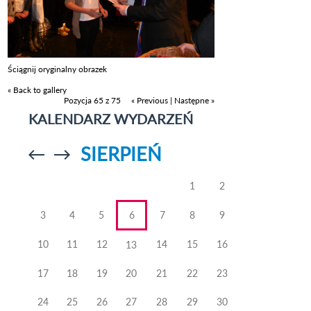
Ściągnij oryginalny obrazek
« Back to gallery
Pozycja 65 z 75
« Previous
|
Następne »
KALENDARZ WYDARZEŃ
SIERPIEŃ
Przejdź do
Przejdź do
poprzedniego
poprzedniego
miesiąca
miesiąca
1
2
3
4
5
6
7
8
9
10
11
12
14
15
16
13
17
18
19
20
21
22
23
24
25
26
27
28
29
30