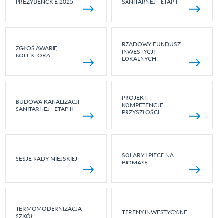
PREZYDENCKIE 2025
SANITARNEJ - ETAP I
RZĄDOWY FUNDUSZ
ZGŁOŚ AWARIĘ
INWESTYCJI
KOLEKTORA
LOKALNYCH
PROJEKT:
BUDOWA KANALIZACJI
KOMPETENCJE
SANITARNEJ - ETAP II
PRZYSZŁOŚCI
SOLARY I PIECE NA
SESJE RADY MIEJSKIEJ
BIOMASĘ
TERMOMODERNIZACJA
TERENY INWESTYCYJNE
SZKÓŁ