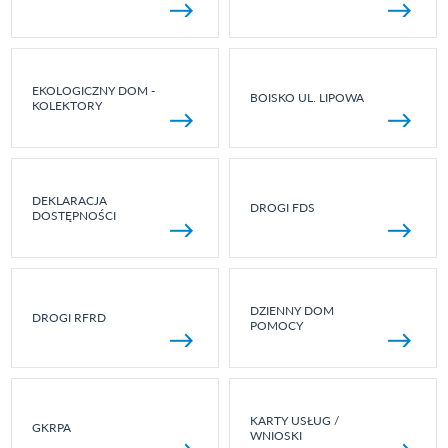
EKOLOGICZNY DOM -
BOISKO UL. LIPOWA
KOLEKTORY
DEKLARACJA
DROGI FDS
DOSTĘPNOŚCI
DZIENNY DOM
DROGI RFRD
POMOCY
KARTY USŁUG /
GKRPA
WNIOSKI