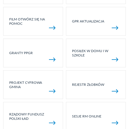
FILM OTWÓRZ SIĘ NA
GPR AKTUALIZACJA
POMOC
POSIŁEK W DOMU I W
GRANTY PPGR
SZKOLE
PROJEKT CYFROWA
REJESTR ŻŁOBKÓW
GMINA
RZĄDOWY FUNDUSZ
SESJE RM ONLINE
POLSKI ŁAD