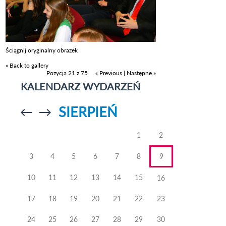
Ściągnij oryginalny obrazek
« Back to gallery
Pozycja 21 z 75
« Previous
|
Następne »
KALENDARZ WYDARZEŃ
SIERPIEŃ
Przejdź do
Przejdź do
poprzedniego
poprzedniego
miesiąca
miesiąca
1
2
3
4
5
6
7
8
9
10
11
12
13
14
15
16
17
18
19
20
21
22
23
24
25
26
27
28
29
30