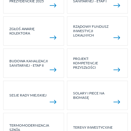
PREZYDENCKIE 2025
SANITARNEJ - ETAP I
RZĄDOWY FUNDUSZ
ZGŁOŚ AWARIĘ
INWESTYCJI
KOLEKTORA
LOKALNYCH
PROJEKT:
BUDOWA KANALIZACJI
KOMPETENCJE
SANITARNEJ - ETAP II
PRZYSZŁOŚCI
SOLARY I PIECE NA
SESJE RADY MIEJSKIEJ
BIOMASĘ
TERMOMODERNIZACJA
TERENY INWESTYCYJNE
SZKÓŁ