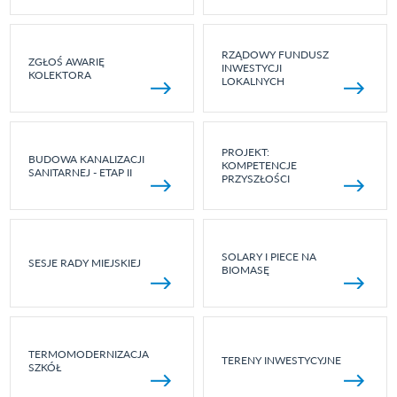
RZĄDOWY FUNDUSZ
ZGŁOŚ AWARIĘ
INWESTYCJI
KOLEKTORA
LOKALNYCH
PROJEKT:
BUDOWA KANALIZACJI
KOMPETENCJE
SANITARNEJ - ETAP II
PRZYSZŁOŚCI
SOLARY I PIECE NA
SESJE RADY MIEJSKIEJ
BIOMASĘ
TERMOMODERNIZACJA
TERENY INWESTYCYJNE
SZKÓŁ