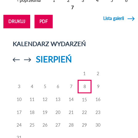
‹ poprzednia
1
2
3
4
5
6
Strony
7
Lista galerii
DRUKUJ
PDF
KALENDARZ WYDARZEŃ
SIERPIEŃ
Przejdź do
Przejdź do
poprzedniego
poprzedniego
miesiąca
miesiąca
1
2
3
4
5
6
7
8
9
10
11
12
13
14
16
15
17
18
19
20
21
22
23
24
25
26
27
28
29
30
31