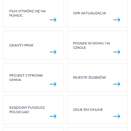
FILM OTWÓRZ SIĘ NA
GPR AKTUALIZACJA
POMOC
POSIŁEK W DOMU I W
GRANTY PPGR
SZKOLE
PROJEKT CYFROWA
REJESTR ŻŁOBKÓW
GMINA
RZĄDOWY FUNDUSZ
SESJE RM ONLINE
POLSKI ŁAD