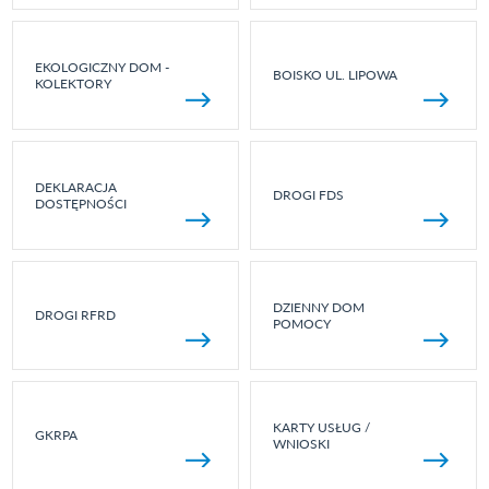
EKOLOGICZNY DOM -
BOISKO UL. LIPOWA
KOLEKTORY
DEKLARACJA
DROGI FDS
DOSTĘPNOŚCI
DZIENNY DOM
DROGI RFRD
POMOCY
KARTY USŁUG /
GKRPA
WNIOSKI