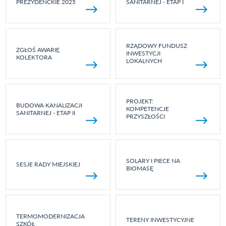
PREZYDENCKIE 2025
SANITARNEJ - ETAP I
RZĄDOWY FUNDUSZ
ZGŁOŚ AWARIĘ
INWESTYCJI
KOLEKTORA
LOKALNYCH
PROJEKT:
BUDOWA KANALIZACJI
KOMPETENCJE
SANITARNEJ - ETAP II
PRZYSZŁOŚCI
SOLARY I PIECE NA
SESJE RADY MIEJSKIEJ
BIOMASĘ
TERMOMODERNIZACJA
TERENY INWESTYCYJNE
SZKÓŁ