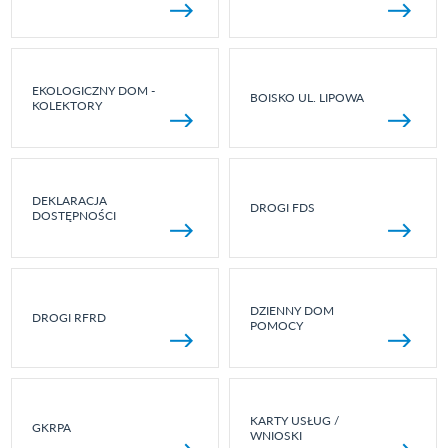
EKOLOGICZNY DOM -
BOISKO UL. LIPOWA
KOLEKTORY
DEKLARACJA
DROGI FDS
DOSTĘPNOŚCI
DZIENNY DOM
DROGI RFRD
POMOCY
KARTY USŁUG /
GKRPA
WNIOSKI