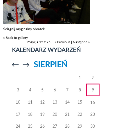
Ściągnij oryginalny obrazek
« Back to gallery
Pozycja 15 z 75
« Previous
|
Następne »
KALENDARZ WYDARZEŃ
SIERPIEŃ
Przejdź do
Przejdź do
poprzedniego
poprzedniego
miesiąca
miesiąca
1
2
3
4
5
6
7
8
9
10
11
12
13
14
15
16
17
18
19
20
21
22
23
24
25
26
27
28
29
30