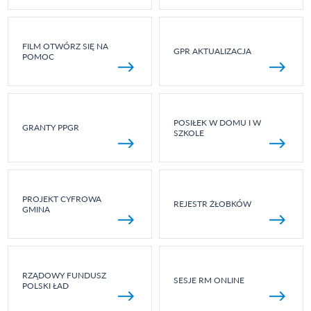
FILM OTWÓRZ SIĘ NA
GPR AKTUALIZACJA
POMOC
POSIŁEK W DOMU I W
GRANTY PPGR
SZKOLE
PROJEKT CYFROWA
REJESTR ŻŁOBKÓW
GMINA
RZĄDOWY FUNDUSZ
SESJE RM ONLINE
POLSKI ŁAD