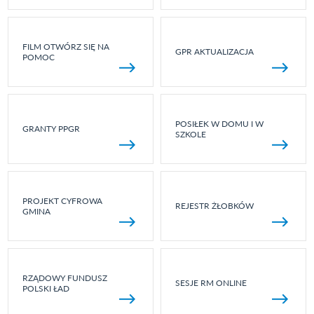
FILM OTWÓRZ SIĘ NA
GPR AKTUALIZACJA
POMOC
POSIŁEK W DOMU I W
GRANTY PPGR
SZKOLE
PROJEKT CYFROWA
REJESTR ŻŁOBKÓW
GMINA
RZĄDOWY FUNDUSZ
SESJE RM ONLINE
POLSKI ŁAD