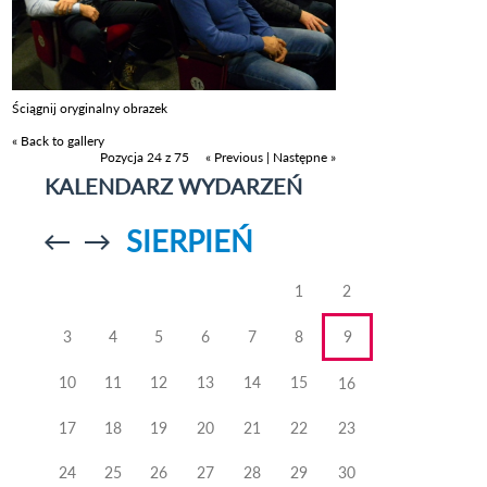
Ściągnij oryginalny obrazek
« Back to gallery
Pozycja 24 z 75
« Previous
|
Następne »
KALENDARZ WYDARZEŃ
SIERPIEŃ
Przejdź do
Przejdź do
poprzedniego
poprzedniego
miesiąca
miesiąca
1
2
3
4
5
6
7
8
9
10
11
12
13
14
15
16
17
18
19
20
21
22
23
24
25
26
27
28
29
30