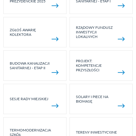
PREZYDENCKIE 2025
SANITARNEJ - ETAP I
RZĄDOWY FUNDUSZ
ZGŁOŚ AWARIĘ
INWESTYCJI
KOLEKTORA
LOKALNYCH
PROJEKT:
BUDOWA KANALIZACJI
KOMPETENCJE
SANITARNEJ - ETAP II
PRZYSZŁOŚCI
SOLARY I PIECE NA
SESJE RADY MIEJSKIEJ
BIOMASĘ
TERMOMODERNIZACJA
TERENY INWESTYCYJNE
SZKÓŁ