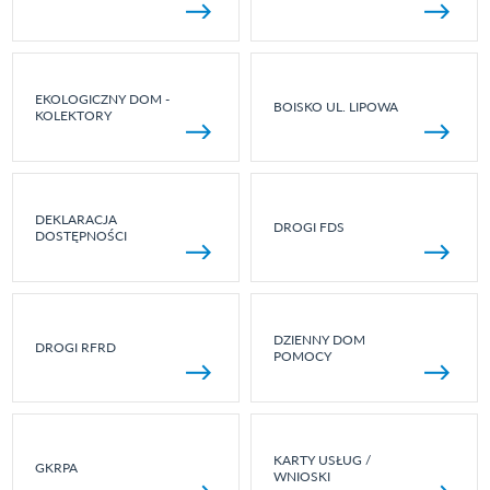
EKOLOGICZNY DOM -
BOISKO UL. LIPOWA
KOLEKTORY
DEKLARACJA
DROGI FDS
DOSTĘPNOŚCI
DZIENNY DOM
DROGI RFRD
POMOCY
KARTY USŁUG /
GKRPA
WNIOSKI