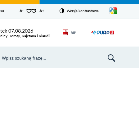
Pokaż/ukryj
isu
A-
pomniejsz czcionkę
A+
powiększ czcionkę
Wersja kontrastowa
Zresetuj czcionkę
listę
języków
Odnośnik
ątek 07.08.2026
BIP
Odnośnik
otworzy się w
niny Doroty, Kajetana i Klaudii
nowym oknie
otworzy
się w
aj
nowym
szukiwarka
oknie