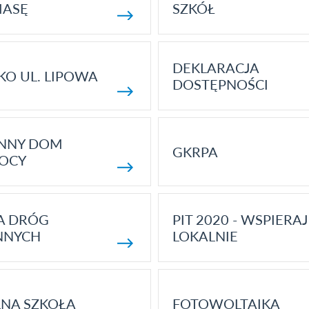
MASĘ
SZKÓŁ
DEKLARACJA
KO UL. LIPOWA
DOSTĘPNOŚCI
ENNY DOM
GKRPA
OCY
A DRÓG
PIT 2020 - WSPIERAJ
NNYCH
LOKALNIE
NA SZKOŁA
FOTOWOLTAIKA