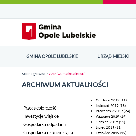
Urząd Miejski w Opolu Lubelskim - oficjaln
Przejdź
Przejdź
Przejdź do
Przejdź do
Przejdź do
Przejdź
Przejdź do
Przejdź
Przejdź
do
do
wyszukiwarki
ścieżki
kategorii
do
kalendarza
do
do
Przejdź do strony startow
mapy
menu
nawigacyjnej
aktualności
treści
wydarzeń
galerii
stopki
strony
zdjęć
GMINA OPOLE LUBELSKIE
URZĄD MIEJSKI
ODN
Strona główna
Archiwum aktualności
Jesteś tutaj
ARCHIWUM AKTUALNOŚCI
Grudzień 2019
(11)
Listopad 2019
(18)
Przedsiębiorczość
Październik 2019
(24)
Inwestycje wiejskie
Wrzesień 2019
(19)
Sierpień 2019
(12)
Gospodarka odpadami
Lipiec 2019
(11)
Gospodarka niskoemisyjna
Czerwiec 2019
(19)