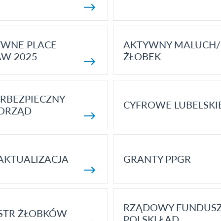
YWNE PLACE
AKTYWNY MALUCH/
AW 2025
ŻŁOBEK
RBEZPIECZNY
CYFROWE LUBELSKI
ORZĄD
AKTUALIZACJA
GRANTY PPGR
RZĄDOWY FUNDUS
STR ŻŁOBKÓW
POLSKI ŁAD