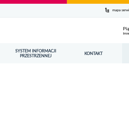
y serwis
mapa serw
ej
Pi
Imie
SYSTEM INFORMACJI
Szuk
KONTAKT
OŚNIK OTWORZY SIĘ W NOWYM OKNIE
PRZESTRZENNEJ
Wy