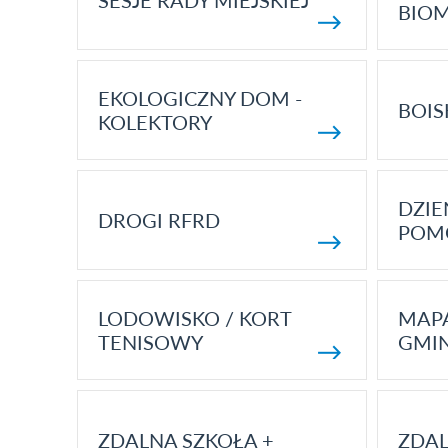
SESJE RADY MIEJSKIEJ
BIO
EKOLOGICZNY DOM -
BOIS
KOLEKTORY
DZI
DROGI RFRD
POM
LODOWISKO / KORT
MAP
TENISOWY
GMI
ZDALNA SZKOŁA +
ZDAL