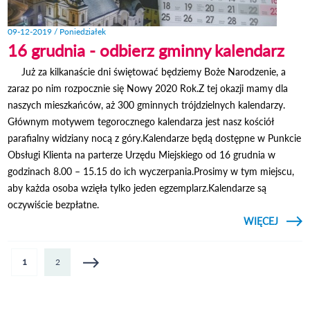
09-12-2019 / Poniedziałek
16 grudnia - odbierz gminny kalendarz
Już za kilkanaście dni świętować będziemy Boże Narodzenie, a
zaraz po nim rozpocznie się Nowy 2020 Rok.Z tej okazji mamy dla
naszych mieszkańców, aż 300 gminnych trójdzielnych kalendarzy.
Głównym motywem tegorocznego kalendarza jest nasz kościół
parafialny widziany nocą z góry.Kalendarze będą dostępne w Punkcie
Obsługi Klienta na parterze Urzędu Miejskiego od 16 grudnia w
godzinach 8.00 – 15.15 do ich wyczerpania.Prosimy w tym miejscu,
aby każda osoba wzięła tylko jeden egzemplarz.Kalendarze są
oczywiście bezpłatne.
CZYTAJ
WIĘCEJ
GRUD
OD
GM
Strony
1
2
KALEN