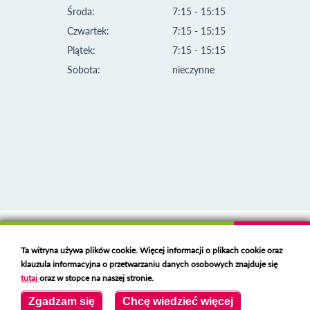
Środa:
7:15 - 15:15
Czwartek:
7:15 - 15:15
Piątek:
7:15 - 15:15
Sobota:
nieczynne
Klauzula informacyjna i polityka plików cookies
Ta witryna używa plików cookie. Więcej informacji o plikach cookie oraz
Deklaracja dostępności
klauzula informacyjna o przetwarzaniu danych osobowych znajduje się
Polski serwer RBL
https://polspam.pl/
tutaj
oraz w stopce na naszej stronie.
Copyright 2023 Urząd Miejski w Opolu Lubelskim
Zgadzam się
Chcę wiedzieć więcej
Created by
VOBACOM
Odnośnik otworzy się w nowym oknie