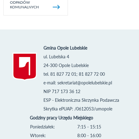
ODPADÓW
KOMUNALNYCH
Gmina Opole Lubelskie
ul. Lubelska 4
24-300 Opole Lubelskie
tel. 81 827 72 01; 81 827 72 00
e-mail:
sekretariat@opolelubelskie.pl
NIP 717 173 36 12
ESP - Elektroniczna Skrzynka Podawcza
Skrytka ePUAP: /0612053/umopole
Godziny pracy Urzędu Miejskiego
Poniedziałek:
7:15 - 15:15
Wtorek:
8:00 - 16:00