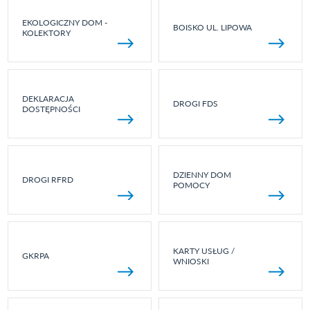
EKOLOGICZNY DOM -
BOISKO UL. LIPOWA
KOLEKTORY
DEKLARACJA
DROGI FDS
DOSTĘPNOŚCI
DZIENNY DOM
DROGI RFRD
POMOCY
KARTY USŁUG /
GKRPA
WNIOSKI