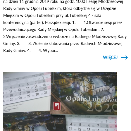
na dzień 11 grudnia 2019 roku na godz. 1000 I sesję Młodzieżowej
Rady Gminy w Opolu Lubelskim, która odbędzie się w Urzędzie
Miejskim w Opolu Lubelskim przy ul. Lubelskiej 4 - sala
konferencyjna (parter). Porządek sesji: 1. 1.Otwarcie sesji przez
Przewodniczącego Rady Miejskiej w Opolu Lubelskim. 2.
2.Wręczenie zaświadczeń o wyborze na Radnego Młodzieżowej Rady
Gminy. 3. 3. Złożenie ślubowania przez Radnych Młodzieżowej
Rady Gminy. 4. 4. Wybór...
CZYTAJ
WIĘCEJ
MŁODZ
RA