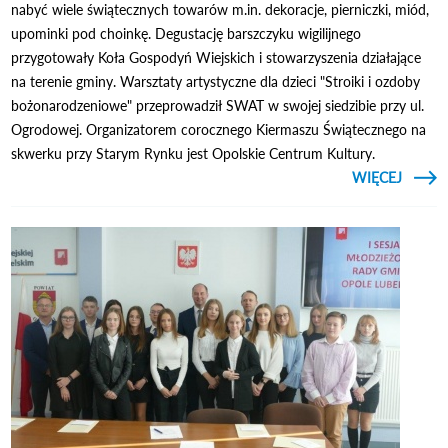
nabyć wiele świątecznych towarów m.in. dekoracje, pierniczki, miód,
upominki pod choinkę. Degustację barszczyku wigilijnego
przygotowały Koła Gospodyń Wiejskich i stowarzyszenia działające
na terenie gminy. Warsztaty artystyczne dla dzieci "Stroiki i ozdoby
bożonarodzeniowe" przeprowadził SWAT w swojej siedzibie przy ul.
Ogrodowej. Organizatorem corocznego Kiermaszu Świątecznego na
skwerku przy Starym Rynku jest Opolskie Centrum Kultury.
CZYTAJ
WIĘCEJ
O KI
ATMOS