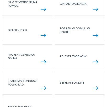
FILM OTWÓRZ SIĘ NA
GPR AKTUALIZACJA
POMOC
POSIŁEK W DOMU I W
GRANTY PPGR
SZKOLE
PROJEKT CYFROWA
REJESTR ŻŁOBKÓW
GMINA
RZĄDOWY FUNDUSZ
SESJE RM ONLINE
POLSKI ŁAD