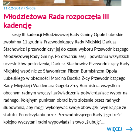
11-12-2019 / Środa
Młodzieżowa Rada rozpoczęła III
kadencję
I sesję III kadencji Młodzieżowej Rady Gminy Opole Lubelskie
zwołał na 11 grudnia Przewodniczący Rady Miejskiej Dariusz
Stachowicz i przewodniczył jej do czasu wyboru Przewodniczącego
Młodzieżowej Rady Gminy. Po otwarciu sesji i powitaniu wszystkich
uczestników posiedzenia, Dariusz Stachowicz Przewodniczący Rady
Miejskiej wspólnie ze Sławomirem Plisem Burmistrzem Opola
Lubelskiego w obecności Marcina Buczka Z-cy Przewodniczącego
Rady Miejskiej i Waldemara Gogoła Z-cy Burmistrza wszystkim
obecnym radnym wręczyli zaświadczenia potwierdzające wybór na
radnego. Kolejnym punktem obrad było złożenie przez radnych
ślubowania, aby mogli wykonywać swoje obowiązki wynikające ze
statutu. Po odczytaniu przez Przewodniczącego Rady jego treści
kolejno wyczytani radni wypowiadali słowo „ślubuję”....
CZYTAJ
WIĘCEJ
MŁOD