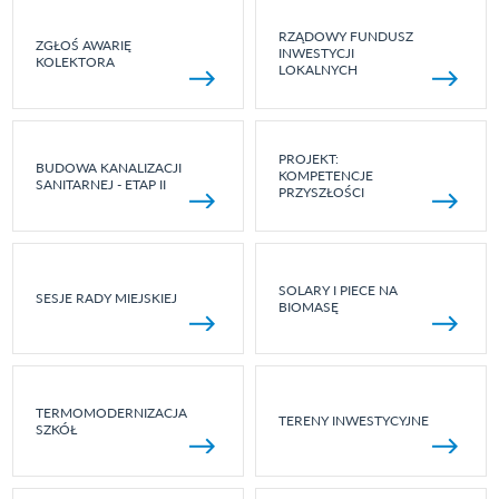
RZĄDOWY FUNDUSZ
ZGŁOŚ AWARIĘ
INWESTYCJI
KOLEKTORA
LOKALNYCH
PROJEKT:
BUDOWA KANALIZACJI
KOMPETENCJE
SANITARNEJ - ETAP II
PRZYSZŁOŚCI
SOLARY I PIECE NA
SESJE RADY MIEJSKIEJ
BIOMASĘ
TERMOMODERNIZACJA
TERENY INWESTYCYJNE
SZKÓŁ