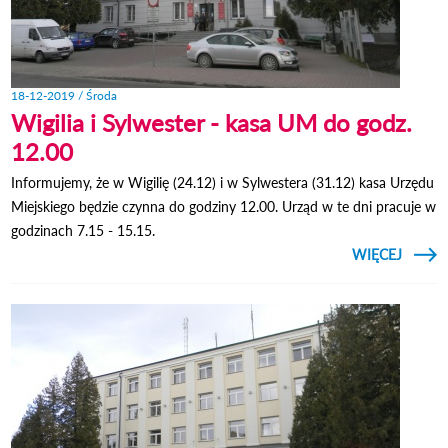
18-12-2019 / Środa
Wigilia i Sylwester - kasa UM do godz.
12.00
Informujemy, że w Wigilię (24.12) i w Sylwestera (31.12) kasa Urzędu
Miejskiego będzie czynna do godziny 12.00. Urząd w te dni pracuje w
godzinach 7.15 - 15.15.
CZYTAJ
WIĘCEJ
O WIGI
SYLWE
- KA
DO G