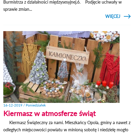
Burmistrza z działalności międzysesyjnej.6. Podjęcie uchwały w
sprawie zmian...
CZYTAJ
WIĘCEJ
O
S
MIEJS
W O
LUBEL
16-12-2019 / Poniedziałek
Kiermasz w atmosferze świąt
Kiermasz Świąteczny za nami. Mieszkańcy Opola, gminy a nawet z
odległych miejscowości powiatu w minioną sobotę i niedzielę mogło