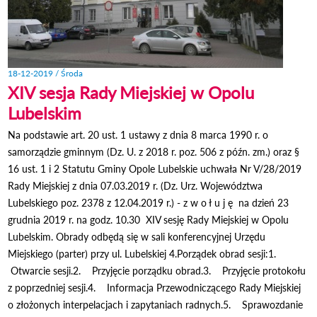
18-12-2019 / Środa
XIV sesja Rady Miejskiej w Opolu
Lubelskim
Na podstawie art. 20 ust. 1 ustawy z dnia 8 marca 1990 r. o
samorządzie gminnym (Dz. U. z 2018 r. poz. 506 z późn. zm.) oraz §
16 ust. 1 i 2 Statutu Gminy Opole Lubelskie uchwała Nr V/28/2019
Rady Miejskiej z dnia 07.03.2019 r. (Dz. Urz. Województwa
Lubelskiego poz. 2378 z 12.04.2019 r.) - z w o ł u j ę na dzień 23
grudnia 2019 r. na godz. 10.30 XIV sesję Rady Miejskiej w Opolu
Lubelskim. Obrady odbędą się w sali konferencyjnej Urzędu
Miejskiego (parter) przy ul. Lubelskiej 4.Porządek obrad sesji:1.
Otwarcie sesji.2. Przyjęcie porządku obrad.3. Przyjęcie protokołu
z poprzedniej sesji.4. Informacja Przewodniczącego Rady Miejskiej
o złożonych interpelacjach i zapytaniach radnych.5. Sprawozdanie