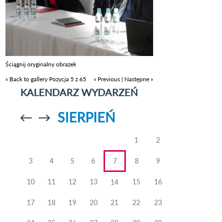
Ściągnij oryginalny obrazek
« Back to gallery
Pozycja 5 z 65
« Previous
|
Następne »
KALENDARZ WYDARZEŃ
SIERPIEŃ
Przejdź do
Przejdź do
poprzedniego
poprzedniego
miesiąca
miesiąca
1
2
3
4
5
6
7
8
9
10
11
12
13
15
16
14
17
18
19
20
21
22
23