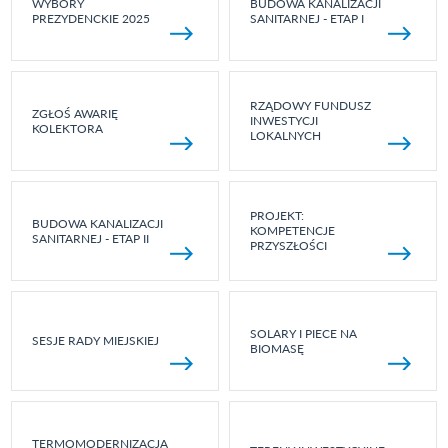
WYBORY
BUDOWA KANALIZACJI
PREZYDENCKIE 2025
SANITARNEJ - ETAP I
RZĄDOWY FUNDUSZ
ZGŁOŚ AWARIĘ
INWESTYCJI
KOLEKTORA
LOKALNYCH
PROJEKT:
BUDOWA KANALIZACJI
KOMPETENCJE
SANITARNEJ - ETAP II
PRZYSZŁOŚCI
SOLARY I PIECE NA
SESJE RADY MIEJSKIEJ
BIOMASĘ
TERMOMODERNIZACJA