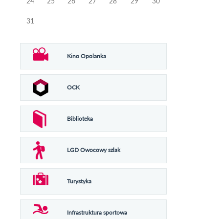
24
25
26
27
28
29
30
31
Kino Opolanka
OCK
Biblioteka
LGD Owocowy szlak
Turystyka
Infrastruktura sportowa