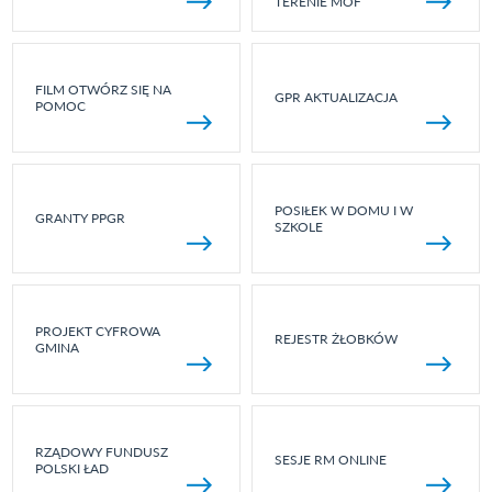
TERENIE MOF
FILM OTWÓRZ SIĘ NA
GPR AKTUALIZACJA
POMOC
POSIŁEK W DOMU I W
GRANTY PPGR
SZKOLE
PROJEKT CYFROWA
REJESTR ŻŁOBKÓW
GMINA
RZĄDOWY FUNDUSZ
SESJE RM ONLINE
POLSKI ŁAD