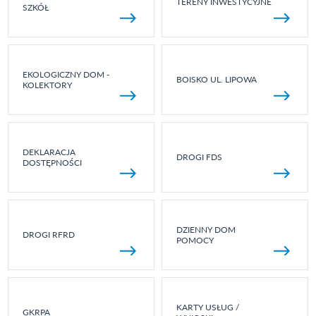
TERENY INWESTYCYJNE
SZKÓŁ
EKOLOGICZNY DOM -
BOISKO UL. LIPOWA
KOLEKTORY
DEKLARACJA
DROGI FDS
DOSTĘPNOŚCI
DZIENNY DOM
DROGI RFRD
POMOCY
KARTY USŁUG /
GKRPA