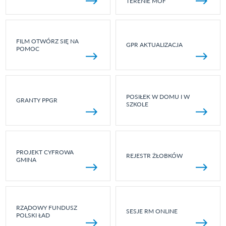
TERENIE MOF
FILM OTWÓRZ SIĘ NA
GPR AKTUALIZACJA
POMOC
POSIŁEK W DOMU I W
GRANTY PPGR
SZKOLE
PROJEKT CYFROWA
REJESTR ŻŁOBKÓW
GMINA
RZĄDOWY FUNDUSZ
SESJE RM ONLINE
POLSKI ŁAD