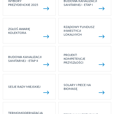
WYBORY
BUDOWA KANALIZACJI
PREZYDENCKIE 2025
SANITARNEJ - ETAP I
RZĄDOWY FUNDUSZ
ZGŁOŚ AWARIĘ
INWESTYCJI
KOLEKTORA
LOKALNYCH
PROJEKT:
BUDOWA KANALIZACJI
KOMPETENCJE
SANITARNEJ - ETAP II
PRZYSZŁOŚCI
SOLARY I PIECE NA
SESJE RADY MIEJSKIEJ
BIOMASĘ
TERMOMODERNIZACJA