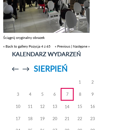
Ściągnij oryginalny obrazek
« Back to gallery
Pozycja 4 z 65
« Previous
|
Następne »
KALENDARZ WYDARZEŃ
SIERPIEŃ
Przejdź do
Przejdź do
poprzedniego
poprzedniego
miesiąca
miesiąca
1
2
3
4
5
6
7
8
9
10
11
12
13
15
16
14
17
18
19
20
21
22
23