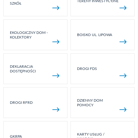
TERENY INWESTYCYJNE
SZKÓŁ
EKOLOGICZNY DOM -
BOISKO UL. LIPOWA
KOLEKTORY
DEKLARACJA
DROGI FDS
DOSTĘPNOŚCI
DZIENNY DOM
DROGI RFRD
POMOCY
KARTY USŁUG /
GKRPA