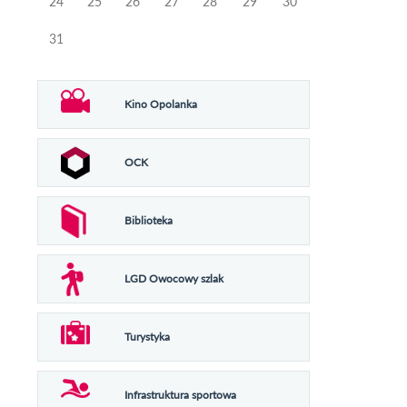
24
25
26
27
28
29
30
31
Kino Opolanka
OCK
Biblioteka
LGD Owocowy szlak
Turystyka
Infrastruktura sportowa