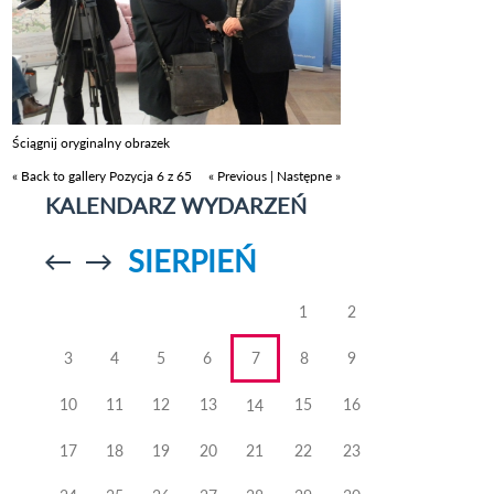
Ściągnij oryginalny obrazek
« Back to gallery
Pozycja 6 z 65
« Previous
|
Następne »
KALENDARZ WYDARZEŃ
SIERPIEŃ
Przejdź do
Przejdź do
poprzedniego
poprzedniego
miesiąca
miesiąca
1
2
3
4
5
6
7
8
9
10
11
12
13
15
16
14
17
18
19
20
21
22
23