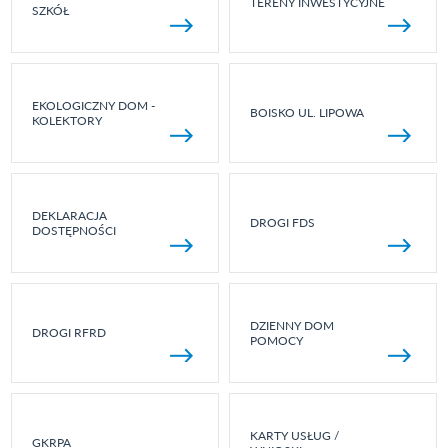
TERENY INWESTYCYJNE
SZKÓŁ
EKOLOGICZNY DOM -
BOISKO UL. LIPOWA
KOLEKTORY
DEKLARACJA
DROGI FDS
DOSTĘPNOŚCI
DZIENNY DOM
DROGI RFRD
POMOCY
KARTY USŁUG /
GKRPA