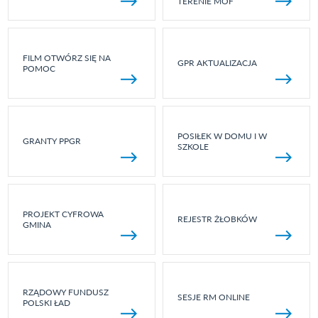
TERENIE MOF
FILM OTWÓRZ SIĘ NA
GPR AKTUALIZACJA
POMOC
POSIŁEK W DOMU I W
GRANTY PPGR
SZKOLE
PROJEKT CYFROWA
REJESTR ŻŁOBKÓW
GMINA
RZĄDOWY FUNDUSZ
SESJE RM ONLINE
POLSKI ŁAD