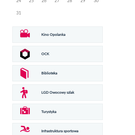
24
25
26
27
28
29
30
31
Kino Opolanka
OCK
Biblioteka
LGD Owocowy szlak
Turystyka
Infrastruktura sportowa