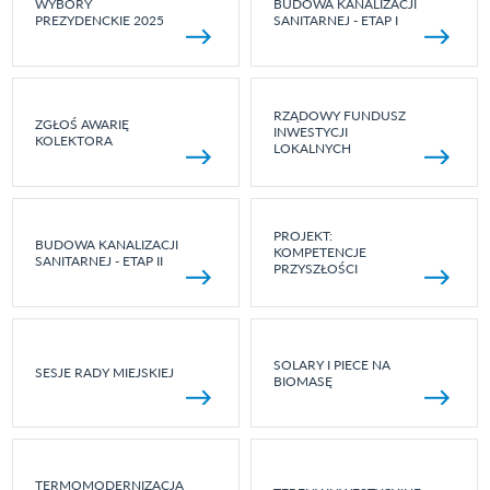
WYBORY
BUDOWA KANALIZACJI
PREZYDENCKIE 2025
SANITARNEJ - ETAP I
RZĄDOWY FUNDUSZ
ZGŁOŚ AWARIĘ
INWESTYCJI
KOLEKTORA
LOKALNYCH
PROJEKT:
BUDOWA KANALIZACJI
KOMPETENCJE
SANITARNEJ - ETAP II
PRZYSZŁOŚCI
SOLARY I PIECE NA
SESJE RADY MIEJSKIEJ
BIOMASĘ
TERMOMODERNIZACJA