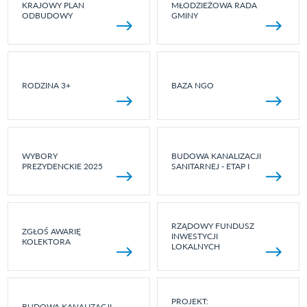
KRAJOWY PLAN
MŁODZIEŻOWA RADA
ODBUDOWY
GMINY
RODZINA 3+
BAZA NGO
WYBORY
BUDOWA KANALIZACJI
PREZYDENCKIE 2025
SANITARNEJ - ETAP I
RZĄDOWY FUNDUSZ
ZGŁOŚ AWARIĘ
INWESTYCJI
KOLEKTORA
LOKALNYCH
PROJEKT:
BUDOWA KANALIZACJI