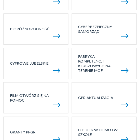
CYBERBEZPIECZNY
BIORÓŻNORODNOŚĆ
SAMORZĄD
FABRYKA
KOMPETENCJI
CYFROWE LUBELSKIE
KLUCZOWYCH NA
TERENIE MOF
FILM OTWÓRZ SIĘ NA
GPR AKTUALIZACJA
POMOC
POSIŁEK W DOMU I W
GRANTY PPGR
SZKOLE