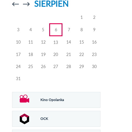
SIERPIEŃ
Przejdź do
Przejdź do
poprzedniego
poprzedniego
miesiąca
miesiąca
1
2
3
4
5
6
7
8
9
10
11
12
14
15
16
13
17
18
19
20
21
22
23
24
25
26
27
28
29
30
31
Kino Opolanka
OCK