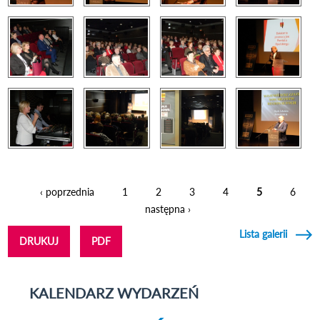
‹ poprzednia
1
2
3
4
5
6
Strony
następna ›
Lista galerii
DRUKUJ
PDF
KALENDARZ WYDARZEŃ