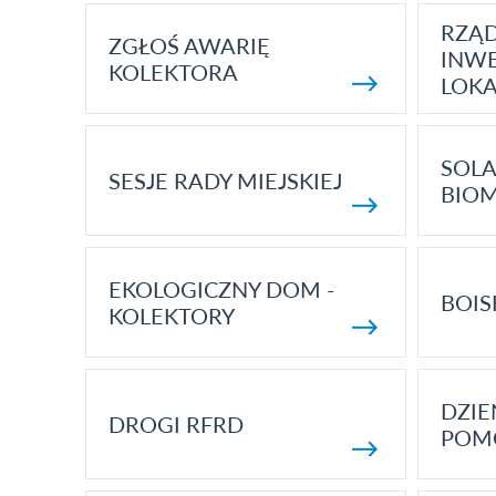
RZĄ
ZGŁOŚ AWARIĘ
INWE
KOLEKTORA
LOK
SOLA
SESJE RADY MIEJSKIEJ
BIO
EKOLOGICZNY DOM -
BOIS
KOLEKTORY
DZI
DROGI RFRD
POM