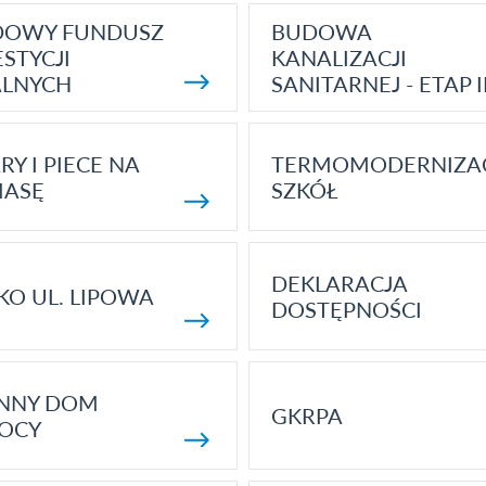
DOWY FUNDUSZ
BUDOWA
STYCJI
KANALIZACJI
ALNYCH
SANITARNEJ - ETAP I
RY I PIECE NA
TERMOMODERNIZA
MASĘ
SZKÓŁ
DEKLARACJA
KO UL. LIPOWA
DOSTĘPNOŚCI
ENNY DOM
GKRPA
OCY