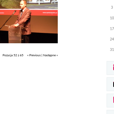
3
10
17
24
31
Pozycja 52 z 65
« Previous
|
Następne »