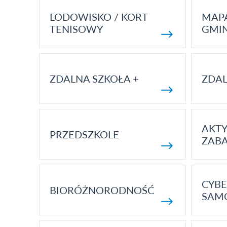
LODOWISKO / KORT
MAP
TENISOWY
GMI
ZDALNA SZKOŁA +
ZDAL
AKT
PRZEDSZKOLE
ZAB
CYBE
BIORÓŻNORODNOŚĆ
SAM