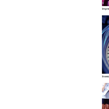
Impr
Zobac
Inwes
Zobac