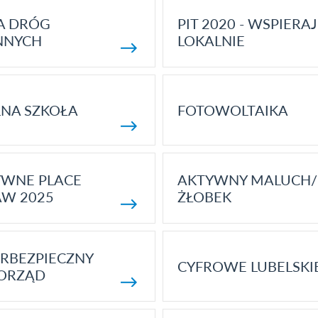
A DRÓG
PIT 2020 - WSPIERAJ
NNYCH
LOKALNIE
NA SZKOŁA
FOTOWOLTAIKA
YWNE PLACE
AKTYWNY MALUCH/
AW 2025
ŻŁOBEK
RBEZPIECZNY
CYFROWE LUBELSKI
ORZĄD