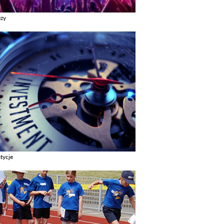
ezy
z galerie w kategori Imprezy
tycje
z galerie w kategori Inwestycje