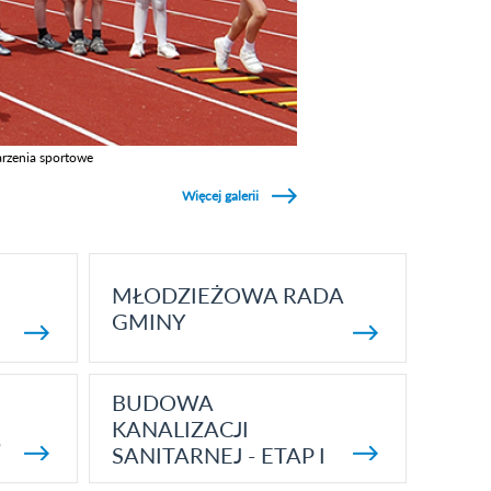
rzenia sportowe
z galerie w kategori Wydarzenia sportowe
Więcej galerii
MŁODZIEŻOWA RADA
GMINY
BUDOWA
KANALIZACJI
5
SANITARNEJ - ETAP I