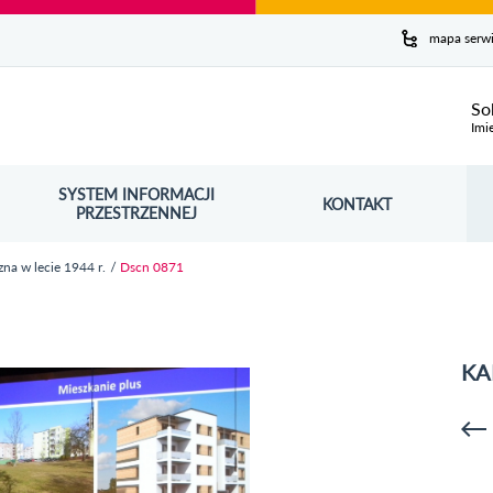
y serwis
mapa serw
ej
So
Imi
SYSTEM INFORMACJI
Szuk
KONTAKT
OŚNIK OTWORZY SIĘ W NOWYM OKNIE
PRZESTRZENNEJ
Wy
na w lecie 1944 r.
Dscn 0871
KA
p