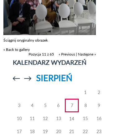
Ściągnij oryginalny obrazek
« Back to gallery
Pozycja 11 z 65
« Previous
|
Następne »
KALENDARZ WYDARZEŃ
SIERPIEŃ
Przejdź do
Przejdź do
poprzedniego
poprzedniego
miesiąca
miesiąca
1
2
3
4
5
6
7
8
9
10
11
12
13
15
16
14
17
18
19
20
21
22
23