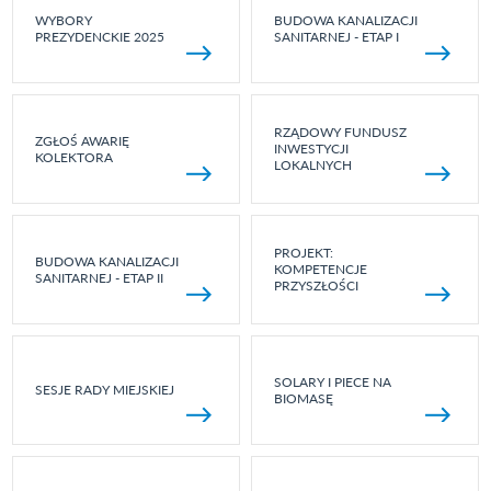
WYBORY
BUDOWA KANALIZACJI
PREZYDENCKIE 2025
SANITARNEJ - ETAP I
RZĄDOWY FUNDUSZ
ZGŁOŚ AWARIĘ
INWESTYCJI
KOLEKTORA
LOKALNYCH
PROJEKT:
BUDOWA KANALIZACJI
KOMPETENCJE
SANITARNEJ - ETAP II
PRZYSZŁOŚCI
SOLARY I PIECE NA
SESJE RADY MIEJSKIEJ
BIOMASĘ