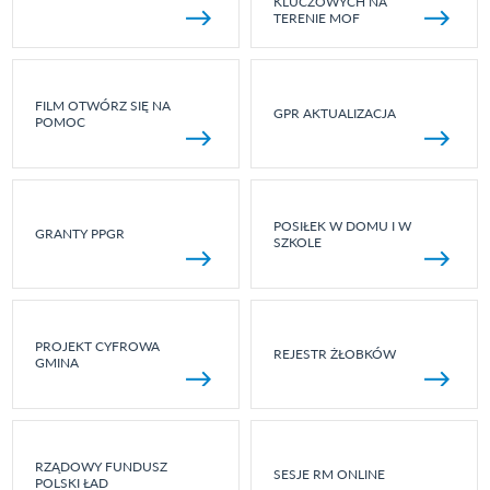
KLUCZOWYCH NA
TERENIE MOF
FILM OTWÓRZ SIĘ NA
GPR AKTUALIZACJA
POMOC
POSIŁEK W DOMU I W
GRANTY PPGR
SZKOLE
PROJEKT CYFROWA
REJESTR ŻŁOBKÓW
GMINA
RZĄDOWY FUNDUSZ
SESJE RM ONLINE
POLSKI ŁAD