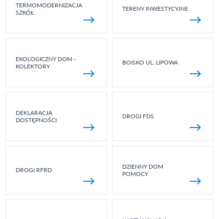
TERMOMODERNIZACJA
TERENY INWESTYCYJNE
SZKÓŁ
EKOLOGICZNY DOM -
BOISKO UL. LIPOWA
KOLEKTORY
DEKLARACJA
DROGI FDS
DOSTĘPNOŚCI
DZIENNY DOM
DROGI RFRD
POMOCY