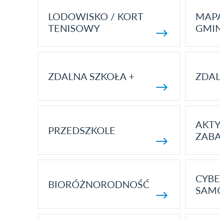
LODOWISKO / KORT
MAP
TENISOWY
GMI
ZDALNA SZKOŁA +
ZDAL
AKT
PRZEDSZKOLE
ZAB
CYBE
BIORÓŻNORODNOŚĆ
SAM