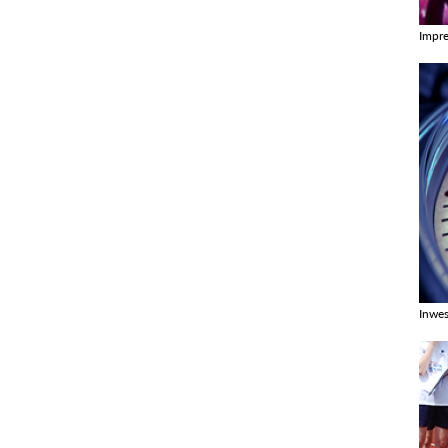
Impr
Zobac
Inwes
Zobac