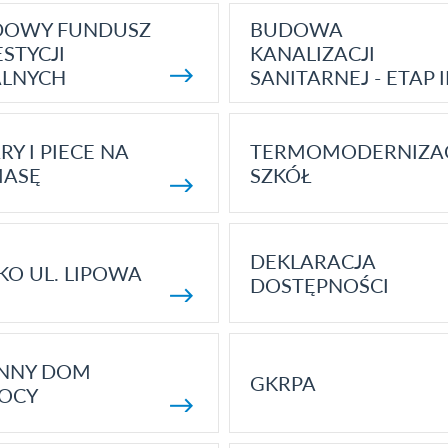
DOWY FUNDUSZ
BUDOWA
STYCJI
KANALIZACJI
ALNYCH
SANITARNEJ - ETAP I
RY I PIECE NA
TERMOMODERNIZA
MASĘ
SZKÓŁ
DEKLARACJA
KO UL. LIPOWA
DOSTĘPNOŚCI
ENNY DOM
GKRPA
OCY