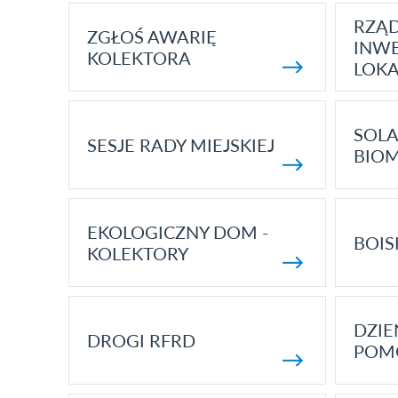
RZĄ
ZGŁOŚ AWARIĘ
INWE
KOLEKTORA
LOK
SOLA
SESJE RADY MIEJSKIEJ
BIO
EKOLOGICZNY DOM -
BOIS
KOLEKTORY
DZI
DROGI RFRD
POM