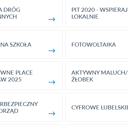
A DRÓG
PIT 2020 - WSPIERAJ
NNYCH
LOKALNIE
NA SZKOŁA
FOTOWOLTAIKA
YWNE PLACE
AKTYWNY MALUCH/
AW 2025
ŻŁOBEK
RBEZPIECZNY
CYFROWE LUBELSKI
ORZĄD