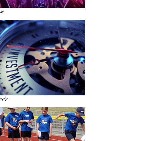
ezy
z galerie w kategori Imprezy
tycje
z galerie w kategori Inwestycje