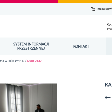
y serwis
mapa serw
ej
So
Imi
SYSTEM INFORMACJI
Szuk
KONTAKT
OŚNIK OTWORZY SIĘ W NOWYM OKNIE
PRZESTRZENNEJ
Wy
na w lecie 1944 r.
Dscn 0837
KA
p