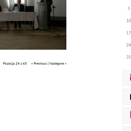
3
10
17
24
31
Pozycja 24 z 65
« Previous
|
Następne »