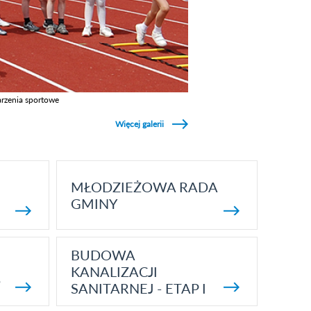
rzenia sportowe
z galerie w kategori Wydarzenia sportowe
Więcej galerii
MŁODZIEŻOWA RADA
GMINY
BUDOWA
KANALIZACJI
5
SANITARNEJ - ETAP I