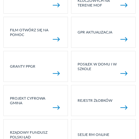
KLUCZOWYCH NA
TERENIE MOF
FILM OTWÓRZ SIĘ NA
GPR AKTUALIZACJA
POMOC
POSIŁEK W DOMU I W
GRANTY PPGR
SZKOLE
PROJEKT CYFROWA
REJESTR ŻŁOBKÓW
GMINA
RZĄDOWY FUNDUSZ
SESJE RM ONLINE
POLSKI ŁAD