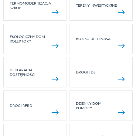
TERMOMODERNIZACJA
TERENY INWESTYCYJNE
SZKÓŁ
EKOLOGICZNY DOM -
BOISKO UL. LIPOWA
KOLEKTORY
DEKLARACJA
DROGI FDS
DOSTĘPNOŚCI
DZIENNY DOM
DROGI RFRD
POMOCY