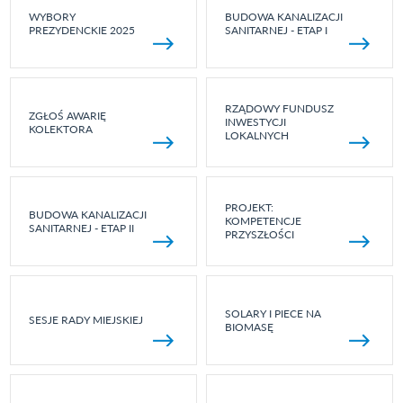
WYBORY
BUDOWA KANALIZACJI
PREZYDENCKIE 2025
SANITARNEJ - ETAP I
RZĄDOWY FUNDUSZ
ZGŁOŚ AWARIĘ
INWESTYCJI
KOLEKTORA
LOKALNYCH
PROJEKT:
BUDOWA KANALIZACJI
KOMPETENCJE
SANITARNEJ - ETAP II
PRZYSZŁOŚCI
SOLARY I PIECE NA
SESJE RADY MIEJSKIEJ
BIOMASĘ