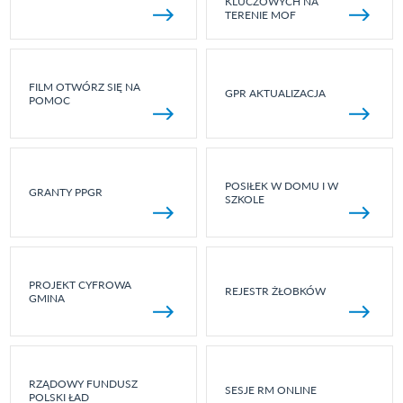
KLUCZOWYCH NA
TERENIE MOF
FILM OTWÓRZ SIĘ NA
GPR AKTUALIZACJA
POMOC
POSIŁEK W DOMU I W
GRANTY PPGR
SZKOLE
PROJEKT CYFROWA
REJESTR ŻŁOBKÓW
GMINA
RZĄDOWY FUNDUSZ
SESJE RM ONLINE
POLSKI ŁAD