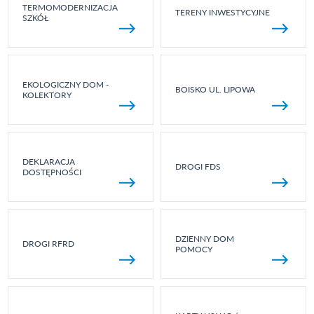
TERMOMODERNIZACJA
TERENY INWESTYCYJNE
SZKÓŁ
EKOLOGICZNY DOM -
BOISKO UL. LIPOWA
KOLEKTORY
DEKLARACJA
DROGI FDS
DOSTĘPNOŚCI
DZIENNY DOM
DROGI RFRD
POMOCY