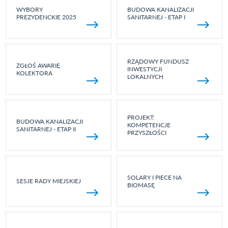
WYBORY
BUDOWA KANALIZACJI
PREZYDENCKIE 2025
SANITARNEJ - ETAP I
RZĄDOWY FUNDUSZ
ZGŁOŚ AWARIĘ
INWESTYCJI
KOLEKTORA
LOKALNYCH
PROJEKT:
BUDOWA KANALIZACJI
KOMPETENCJE
SANITARNEJ - ETAP II
PRZYSZŁOŚCI
SOLARY I PIECE NA
SESJE RADY MIEJSKIEJ
BIOMASĘ