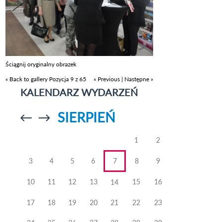
Ściągnij oryginalny obrazek
« Back to gallery
Pozycja 9 z 65
« Previous
|
Następne »
KALENDARZ WYDARZEŃ
SIERPIEŃ
Przejdź do
Przejdź do
poprzedniego
poprzedniego
miesiąca
miesiąca
1
2
3
4
5
6
7
8
9
10
11
12
13
15
16
14
17
18
19
20
21
22
23