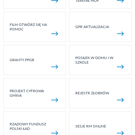
TERENIE MOF
FILM OTWÓRZ SIĘ NA
GPR AKTUALIZACJA
POMOC
POSIŁEK W DOMU I W
GRANTY PPGR
SZKOLE
PROJEKT CYFROWA
REJESTR ŻŁOBKÓW
GMINA
RZĄDOWY FUNDUSZ
SESJE RM ONLINE
POLSKI ŁAD