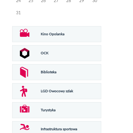
24
25
26
27
28
29
30
31
Kino Opolanka
OCK
Biblioteka
LGD Owocowy szlak
Turystyka
Infrastruktura sportowa