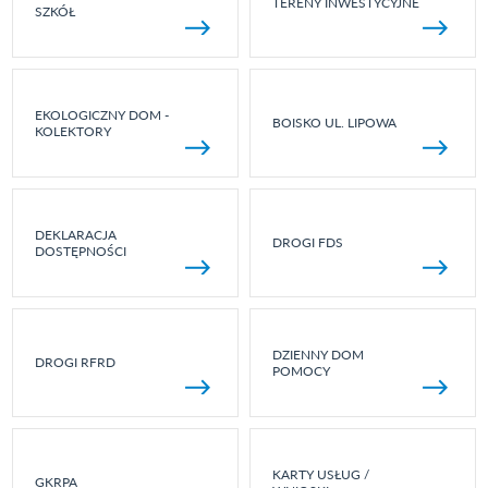
TERENY INWESTYCYJNE
SZKÓŁ
EKOLOGICZNY DOM -
BOISKO UL. LIPOWA
KOLEKTORY
DEKLARACJA
DROGI FDS
DOSTĘPNOŚCI
DZIENNY DOM
DROGI RFRD
POMOCY
KARTY USŁUG /
GKRPA