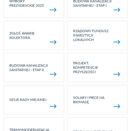
WYBORY
BUDOWA KANALIZACJI
PREZYDENCKIE 2025
SANITARNEJ - ETAP I
RZĄDOWY FUNDUSZ
ZGŁOŚ AWARIĘ
INWESTYCJI
KOLEKTORA
LOKALNYCH
PROJEKT:
BUDOWA KANALIZACJI
KOMPETENCJE
SANITARNEJ - ETAP II
PRZYSZŁOŚCI
SOLARY I PIECE NA
SESJE RADY MIEJSKIEJ
BIOMASĘ
TERMOMODERNIZACJA