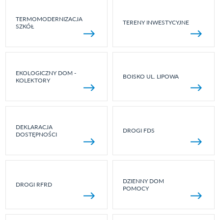
TERMOMODERNIZACJA
TERENY INWESTYCYJNE
SZKÓŁ
EKOLOGICZNY DOM -
BOISKO UL. LIPOWA
KOLEKTORY
DEKLARACJA
DROGI FDS
DOSTĘPNOŚCI
DZIENNY DOM
DROGI RFRD
POMOCY