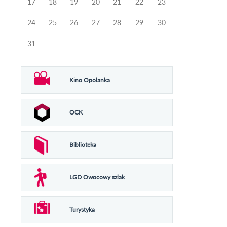
17
18
19
20
21
22
23
24
25
26
27
28
29
30
31
Kino Opolanka
OCK
Biblioteka
LGD Owocowy szlak
Turystyka