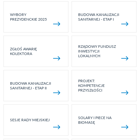
WYBORY
BUDOWA KANALIZACJI
PREZYDENCKIE 2025
SANITARNEJ - ETAP I
RZĄDOWY FUNDUSZ
ZGŁOŚ AWARIĘ
INWESTYCJI
KOLEKTORA
LOKALNYCH
PROJEKT:
BUDOWA KANALIZACJI
KOMPETENCJE
SANITARNEJ - ETAP II
PRZYSZŁOŚCI
SOLARY I PIECE NA
SESJE RADY MIEJSKIEJ
BIOMASĘ