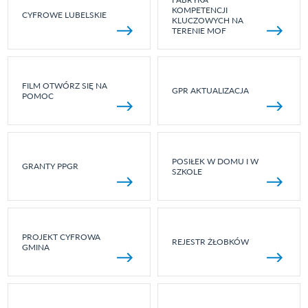
KOMPETENCJI
CYFROWE LUBELSKIE
KLUCZOWYCH NA
TERENIE MOF
FILM OTWÓRZ SIĘ NA
GPR AKTUALIZACJA
POMOC
POSIŁEK W DOMU I W
GRANTY PPGR
SZKOLE
PROJEKT CYFROWA
REJESTR ŻŁOBKÓW
GMINA