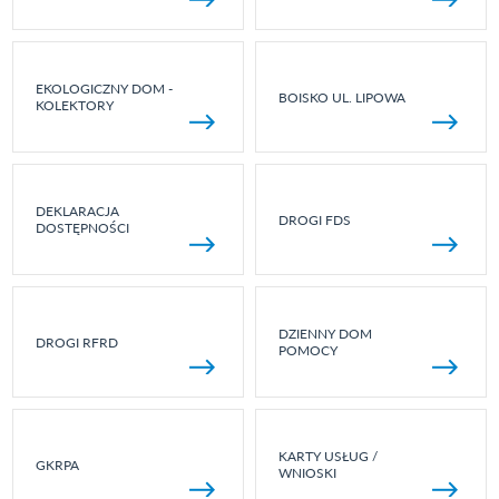
EKOLOGICZNY DOM -
BOISKO UL. LIPOWA
KOLEKTORY
DEKLARACJA
DROGI FDS
DOSTĘPNOŚCI
DZIENNY DOM
DROGI RFRD
POMOCY
KARTY USŁUG /
GKRPA
WNIOSKI