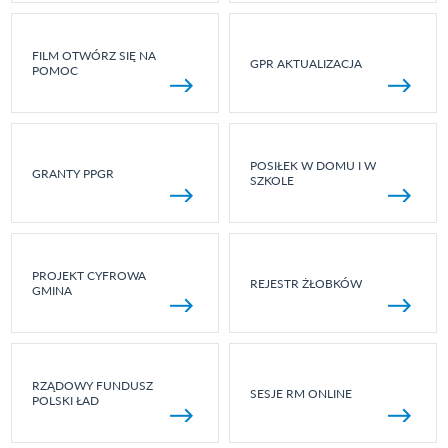
FILM OTWÓRZ SIĘ NA
GPR AKTUALIZACJA
POMOC
POSIŁEK W DOMU I W
GRANTY PPGR
SZKOLE
PROJEKT CYFROWA
REJESTR ŻŁOBKÓW
GMINA
RZĄDOWY FUNDUSZ
SESJE RM ONLINE
POLSKI ŁAD