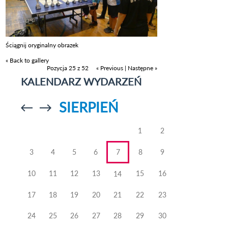
Ściągnij oryginalny obrazek
« Back to gallery
Pozycja 25 z 52
« Previous
|
Następne »
KALENDARZ WYDARZEŃ
SIERPIEŃ
Przejdź do
Przejdź do
poprzedniego
poprzedniego
miesiąca
miesiąca
1
2
3
4
5
6
7
8
9
10
11
12
13
15
16
14
17
18
19
20
21
22
23
24
25
26
27
28
29
30