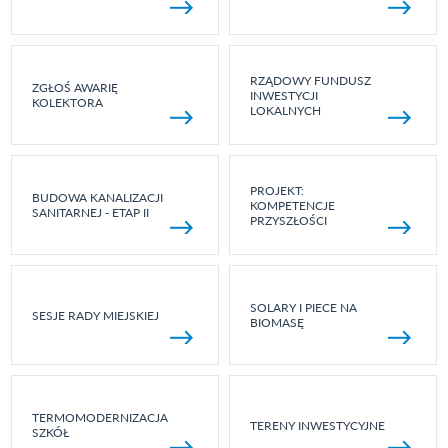
RZĄDOWY FUNDUSZ
ZGŁOŚ AWARIĘ
INWESTYCJI
KOLEKTORA
LOKALNYCH
PROJEKT:
BUDOWA KANALIZACJI
KOMPETENCJE
SANITARNEJ - ETAP II
PRZYSZŁOŚCI
SOLARY I PIECE NA
SESJE RADY MIEJSKIEJ
BIOMASĘ
TERMOMODERNIZACJA
TERENY INWESTYCYJNE
SZKÓŁ