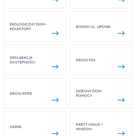
EKOLOGICZNY DOM -
BOISKO UL. LIPOWA
KOLEKTORY
DEKLARACJA
DROGI FDS
DOSTĘPNOŚCI
DZIENNY DOM
DROGI RFRD
POMOCY
KARTY USŁUG /
GKRPA
WNIOSKI