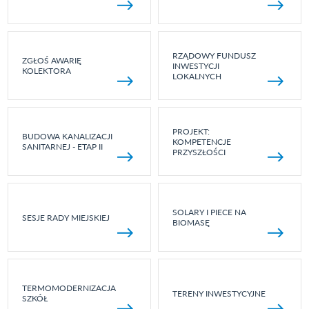
RZĄDOWY FUNDUSZ
ZGŁOŚ AWARIĘ
INWESTYCJI
KOLEKTORA
LOKALNYCH
PROJEKT:
BUDOWA KANALIZACJI
KOMPETENCJE
SANITARNEJ - ETAP II
PRZYSZŁOŚCI
SOLARY I PIECE NA
SESJE RADY MIEJSKIEJ
BIOMASĘ
TERMOMODERNIZACJA
TERENY INWESTYCYJNE
SZKÓŁ