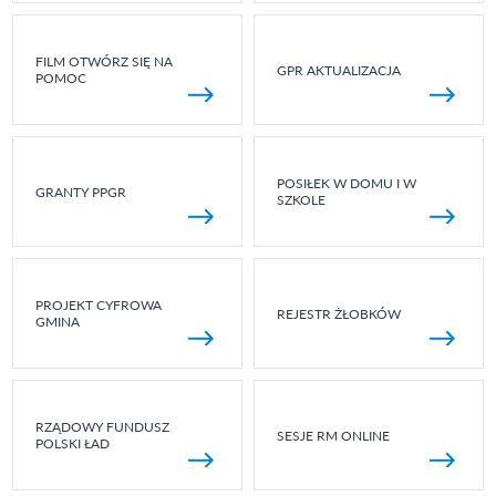
FILM OTWÓRZ SIĘ NA
GPR AKTUALIZACJA
POMOC
POSIŁEK W DOMU I W
GRANTY PPGR
SZKOLE
PROJEKT CYFROWA
REJESTR ŻŁOBKÓW
GMINA
RZĄDOWY FUNDUSZ
SESJE RM ONLINE
POLSKI ŁAD