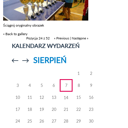
Ściągnij oryginalny obrazek
« Back to gallery
Pozycja 24 z 52
« Previous
|
Następne »
KALENDARZ WYDARZEŃ
SIERPIEŃ
Przejdź do
Przejdź do
poprzedniego
poprzedniego
miesiąca
miesiąca
1
2
3
4
5
6
7
8
9
10
11
12
13
15
16
14
17
18
19
20
21
22
23
24
25
26
27
28
29
30