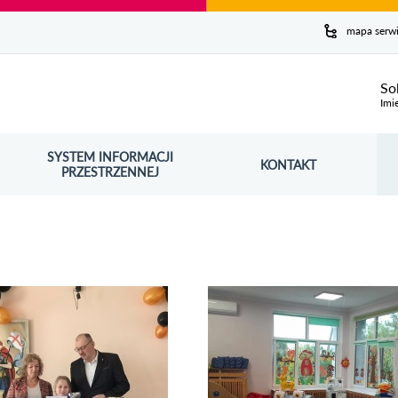
y serwis
mapa serw
ej
So
Imi
SYSTEM INFORMACJI
Szuk
KONTAKT
OŚNIK OTWORZY SIĘ W NOWYM OKNIE
PRZESTRZENNEJ
Wy
rię zdjęć szachy2024
Obejrzyj galerię zdjęć materialymaluch