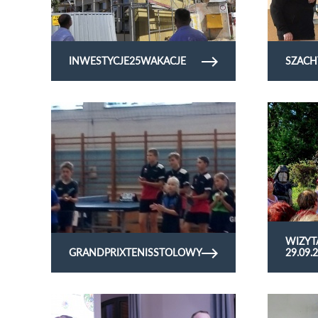
INWESTYCJE25WAKACJE
SZACH
Obejrzyj galerię zdjęć GrandPrixtenisstolowy
Obejrzyj gale
29.09.2023
WIZYT
GRANDPRIXTENISSTOLOWY
29.09.
Obejrzyj galerię zdjęć kongres kgw22
Obejrzyj gale