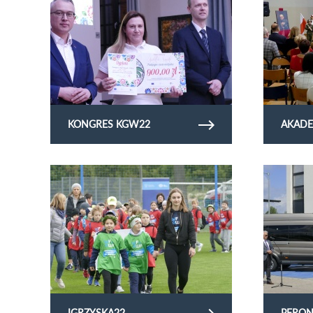
KONGRES KGW22
AKAD
Obejrzyj galerię zdjęć igrzyska22
Obejrzyj ga
IGRZYSKA22
PFRON