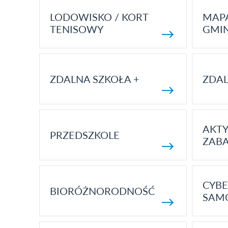
LODOWISKO / KORT
MAP
TENISOWY
GMI
ZDALNA SZKOŁA +
ZDAL
AKT
PRZEDSZKOLE
ZAB
CYBE
BIORÓŻNORODNOŚĆ
SAM