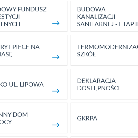
DOWY FUNDUSZ
BUDOWA
STYCJI
KANALIZACJI
ALNYCH
SANITARNEJ - ETAP I
RY I PIECE NA
TERMOMODERNIZA
MASĘ
SZKÓŁ
DEKLARACJA
KO UL. LIPOWA
DOSTĘPNOŚCI
ENNY DOM
GKRPA
OCY