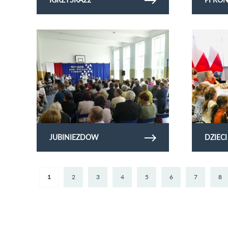
Obejrzyj galerię zdjęć jubiniezdow
Obejrzyj galer
JUBINIEZDOW
DZIECI
1
2
3
4
5
6
7
8