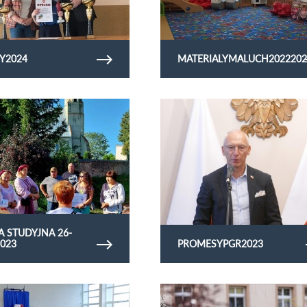
Y2024
MATERIALYMALUCH2022202
rię zdjęć Wizyta studyjna 26-
Obejrzyj galerię zdjęć promesypgr2023
A STUDYJNA 26-
2023
PROMESYPGR2023
rię zdjęć akademiaw1
Obejrzyj galerię zdjęć Wizyta studyjna D
Śląsk