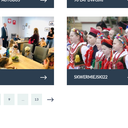
ię zdjęć dzieci
Obejrzyj galerię zdjęć skwermiejski22
SKWERMIEJSKI22
9
…
13