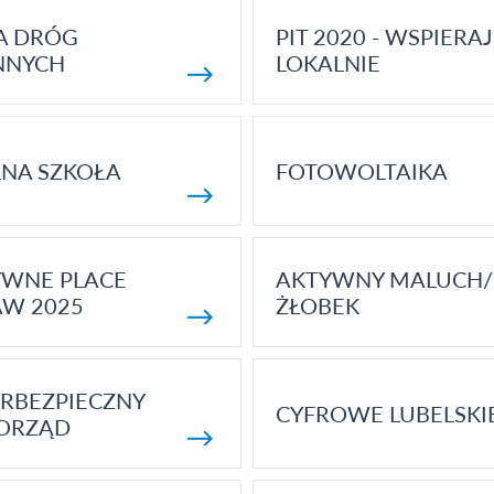
A DRÓG
PIT 2020 - WSPIERAJ
NNYCH
LOKALNIE
NA SZKOŁA
FOTOWOLTAIKA
YWNE PLACE
AKTYWNY MALUCH/
AW 2025
ŻŁOBEK
RBEZPIECZNY
CYFROWE LUBELSKI
ORZĄD