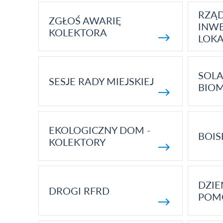
RZĄ
ZGŁOŚ AWARIĘ
INWE
KOLEKTORA
LOK
SOLA
SESJE RADY MIEJSKIEJ
BIO
EKOLOGICZNY DOM -
BOIS
KOLEKTORY
DZI
DROGI RFRD
POM