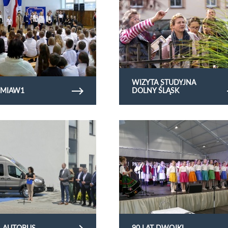
WIZYTA STUDYJNA
EMIAW1
DOLNY ŚLĄSK
lerię zdjęć PFRON AUTOBUS
Obejrzyj galerię zdjęć 90 lat Dwojki
 AUTOBUS
90 LAT DWOJKI