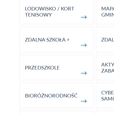
LODOWISKO / KORT
MAP
TENISOWY
GMI
ZDALNA SZKOŁA +
ZDAL
AKT
PRZEDSZKOLE
ZAB
CYBE
BIORÓŻNORODNOŚĆ
SAM