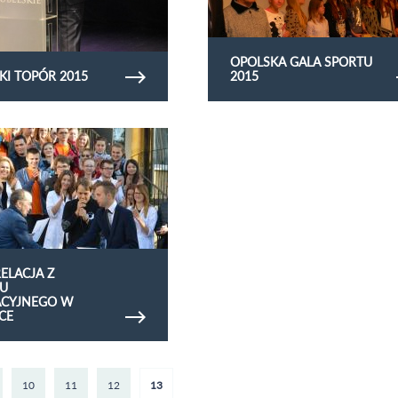
OPOLSKA GALA SPORTU
KI TOPÓR 2015
2015
ię zdjęć Fotorelacja z Pikniku
o w Jedynce
ELACJA Z
KU
ACYJNEGO W
CE
10
11
12
13