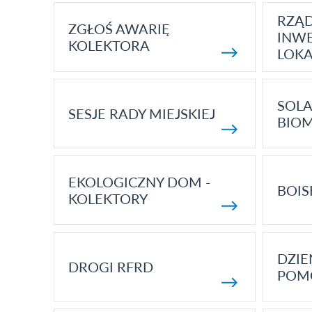
RZĄ
ZGŁOŚ AWARIĘ
INWE
KOLEKTORA
LOK
SOLA
SESJE RADY MIEJSKIEJ
BIO
EKOLOGICZNY DOM -
BOIS
KOLEKTORY
DZI
DROGI RFRD
POM