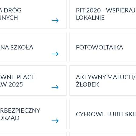
A DRÓG
PIT 2020 - WSPIERAJ
NNYCH
LOKALNIE
NA SZKOŁA
FOTOWOLTAIKA
YWNE PLACE
AKTYWNY MALUCH/
AW 2025
ŻŁOBEK
RBEZPIECZNY
CYFROWE LUBELSKI
ORZĄD