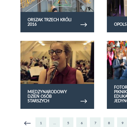
ORSZAK TRZECH KRÓLI
2016
OPOLS
Obejrzyj galerię zdjęć Międzynarodowy Dzień
Obejrzyj galer
Osób Starszych
Edukacyjneg
FOTOR
MIĘDZYNARODOWY
PIKNI
DZIEŃ OSÓB
EDUK
STARSZYCH
JEDYN
1
…
5
6
7
8
9