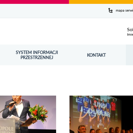
y serwis
mapa serw
ej
So
Imi
SYSTEM INFORMACJI
Szuk
KONTAKT
OŚNIK OTWORZY SIĘ W NOWYM OKNIE
PRZESTRZENNEJ
Wy
rię zdjęć Opolski Topór 2015
Obejrzyj galerię zdjęć Opolska Gala Spo