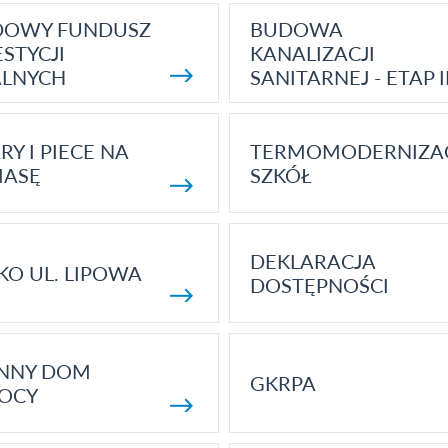
DOWY FUNDUSZ
BUDOWA
STYCJI
KANALIZACJI
ALNYCH
SANITARNEJ - ETAP I
RY I PIECE NA
TERMOMODERNIZA
MASĘ
SZKÓŁ
DEKLARACJA
KO UL. LIPOWA
DOSTĘPNOŚCI
ENNY DOM
GKRPA
OCY