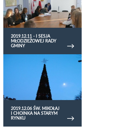
2019.12.11 - I SESJA
MŁODZIEŻOWEJ RADY
GMINY
Obejrzyj galerię zdjęć 2019.12.06 Św. Mikołaj i
choinka na Starym Rynku
2019.12.06 ŚW. MIKOŁAJ
I CHOINKA NA STARYM
RYNKU