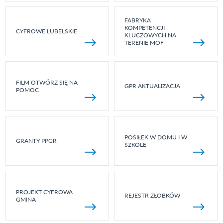
FABRYKA
KOMPETENCJI
CYFROWE LUBELSKIE
KLUCZOWYCH NA
TERENIE MOF
FILM OTWÓRZ SIĘ NA
GPR AKTUALIZACJA
POMOC
POSIŁEK W DOMU I W
GRANTY PPGR
SZKOLE
PROJEKT CYFROWA
REJESTR ŻŁOBKÓW
GMINA