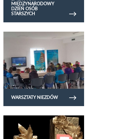
MIĘDZYNARODOWY
DZIEŃ OSÓB
STARSZYCH
Obejrzyj galerię zdjęć warsztaty Niezdów
WARSZTATY NIEZDÓW
Obejrzyj galerię zdjęć 2019.10.01 Laur
Aktywnego Seniora 2019