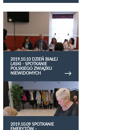
Obejrzyj galerię zdjęć 2019.10.10 Dzień Białej
Laski - spotkanie Polskiego Związku
Niewidomych
2019.10.10 DZIEŃ BIAŁEJ
LASKI - SPOTKANIE
POLSKIEGO ZWIĄZKU
NIEWIDOMYCH
Obejrzyj galerię zdjęć 2019.10.09 Spotkanie
emerytów - Międzynarodowy Dzień Osób
Starszych
2019.10.09 SPOTKANIE
EMERYTÓW -