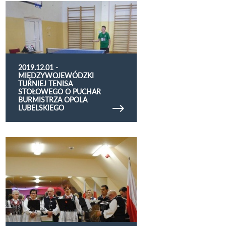
Obejrzyj galerię zdjęć 2019.12.01 -
Międzywojewódzki Turniej Tenisa Stołowego o
Puchar Burmistrza Opola Lubelskiego
2019.12.01 -
MIĘDZYWOJEWÓDZKI
TURNIEJ TENISA
STOŁOWEGO O PUCHAR
BURMISTRZA OPOLA
LUBELSKIEGO
Obejrzyj galerię zdjęć 2019.11.11 Święto
Niepodległości