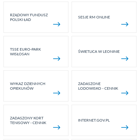
RZĄDOWY FUNDUSZ
SESJE RM ONLINE
POLSKI ŁAD
TSSE EURO-PARK
ŚWIETLICA W LEONINIE
WISŁOSAN
WYKAZ DZIENNYCH
ZADASZONE
OPIEKUNÓW
LODOWISKO - CENNIK
ZADASZONY KORT
INTERNET.GOV.PL
TENISOWY - CENNIK