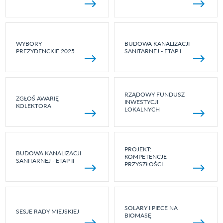
WYBORY
BUDOWA KANALIZACJI
PREZYDENCKIE 2025
SANITARNEJ - ETAP I
RZĄDOWY FUNDUSZ
ZGŁOŚ AWARIĘ
INWESTYCJI
KOLEKTORA
LOKALNYCH
PROJEKT:
BUDOWA KANALIZACJI
KOMPETENCJE
SANITARNEJ - ETAP II
PRZYSZŁOŚCI
SOLARY I PIECE NA
SESJE RADY MIEJSKIEJ
BIOMASĘ