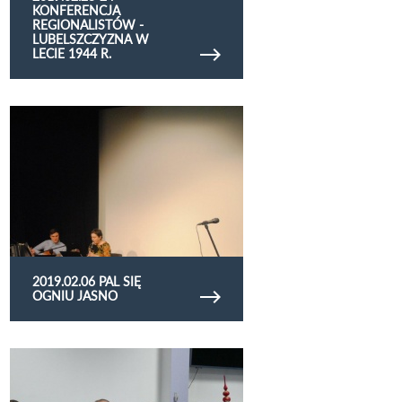
KONFERENCJA
REGIONALISTÓW -
LUBELSZCZYZNA W
LECIE 1944 R.
Obejrzyj galerię zdjęć 2019.02.06 Pal się ogniu
jasno
2019.02.06 PAL SIĘ
OGNIU JASNO
Obejrzyj galerię zdjęć 2019.01.30 - Spotkanie
Noworoczne Uniwersytetu Trzeciego Wieku