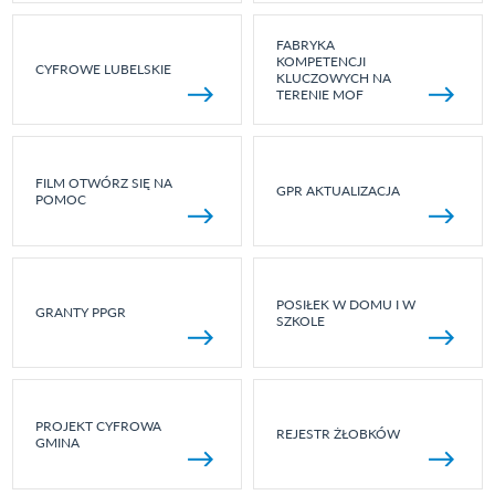
FABRYKA
KOMPETENCJI
CYFROWE LUBELSKIE
KLUCZOWYCH NA
TERENIE MOF
FILM OTWÓRZ SIĘ NA
GPR AKTUALIZACJA
POMOC
POSIŁEK W DOMU I W
GRANTY PPGR
SZKOLE
PROJEKT CYFROWA
REJESTR ŻŁOBKÓW
GMINA