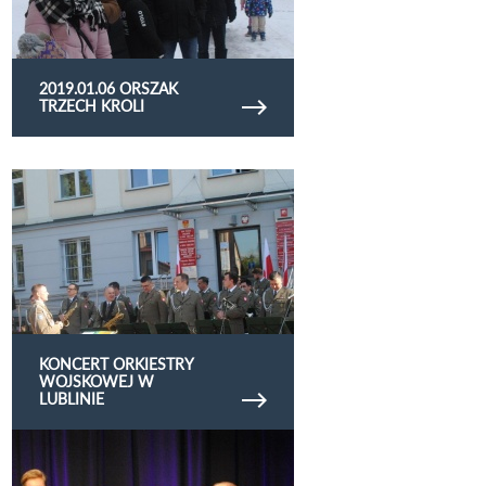
2019.01.06 ORSZAK
TRZECH KROLI
Obejrzyj galerię zdjęć Koncert Orkiestry
Wojskowej w Lublinie
KONCERT ORKIESTRY
WOJSKOWEJ W
LUBLINIE
Obejrzyj galerię zdjęć Tydzień Kultury Miejskiej
2018