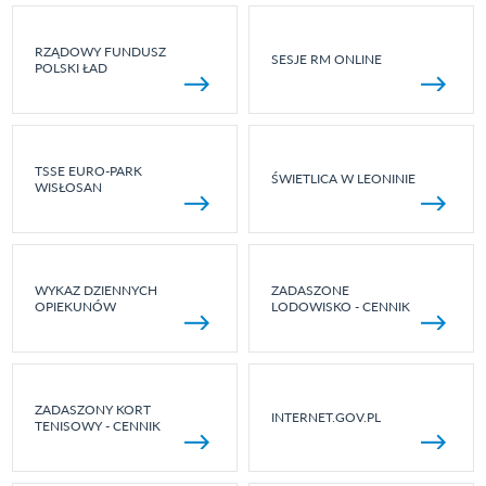
RZĄDOWY FUNDUSZ
SESJE RM ONLINE
POLSKI ŁAD
TSSE EURO-PARK
ŚWIETLICA W LEONINIE
WISŁOSAN
WYKAZ DZIENNYCH
ZADASZONE
OPIEKUNÓW
LODOWISKO - CENNIK
ZADASZONY KORT
INTERNET.GOV.PL
TENISOWY - CENNIK