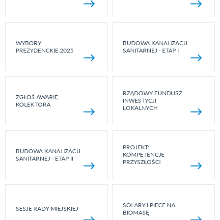
WYBORY
BUDOWA KANALIZACJI
PREZYDENCKIE 2025
SANITARNEJ - ETAP I
RZĄDOWY FUNDUSZ
ZGŁOŚ AWARIĘ
INWESTYCJI
KOLEKTORA
LOKALNYCH
PROJEKT:
BUDOWA KANALIZACJI
KOMPETENCJE
SANITARNEJ - ETAP II
PRZYSZŁOŚCI
SOLARY I PIECE NA
SESJE RADY MIEJSKIEJ
BIOMASĘ