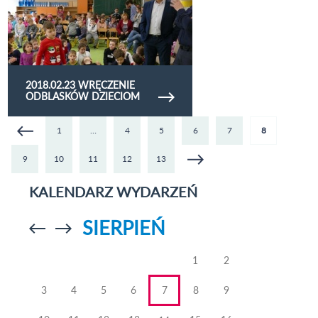
2018.02.23 WRĘCZENIE
ODBLASKÓW DZIECIOM
1
…
4
5
6
7
8
9
10
11
12
13
KALENDARZ WYDARZEŃ
SIERPIEŃ
Przejdź do
Przejdź do
poprzedniego
poprzedniego
miesiąca
miesiąca
1
2
3
4
5
6
7
8
9