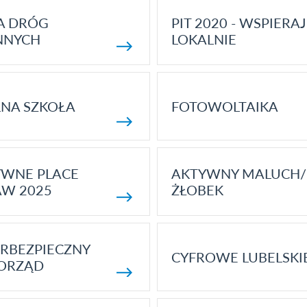
A DRÓG
PIT 2020 - WSPIERAJ
NNYCH
LOKALNIE
NA SZKOŁA
FOTOWOLTAIKA
YWNE PLACE
AKTYWNY MALUCH/
AW 2025
ŻŁOBEK
RBEZPIECZNY
CYFROWE LUBELSKI
ORZĄD