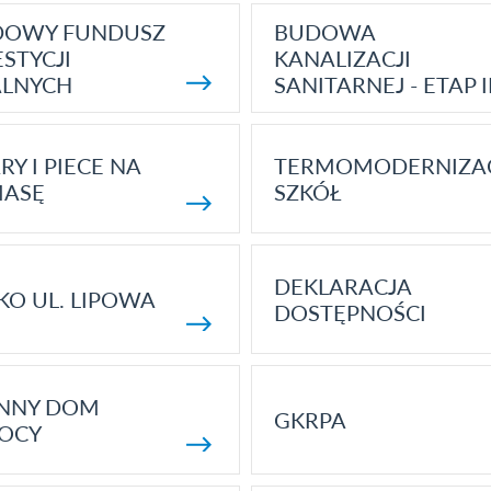
DOWY FUNDUSZ
BUDOWA
STYCJI
KANALIZACJI
ALNYCH
SANITARNEJ - ETAP I
RY I PIECE NA
TERMOMODERNIZA
MASĘ
SZKÓŁ
DEKLARACJA
KO UL. LIPOWA
DOSTĘPNOŚCI
ENNY DOM
GKRPA
OCY