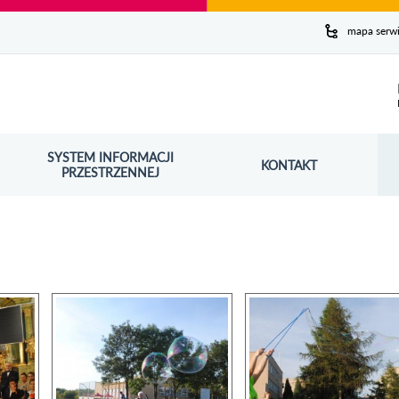
y serwis
mapa serw
ej
SYSTEM INFORMACJI
Szuk
KONTAKT
OŚNIK OTWORZY SIĘ W NOWYM OKNIE
PRZESTRZENNEJ
Wy