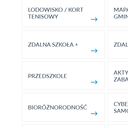
LODOWISKO / KORT
MAP
TENISOWY
GMI
ZDALNA SZKOŁA +
ZDAL
AKT
PRZEDSZKOLE
ZAB
CYBE
BIORÓŻNORODNOŚĆ
SAM