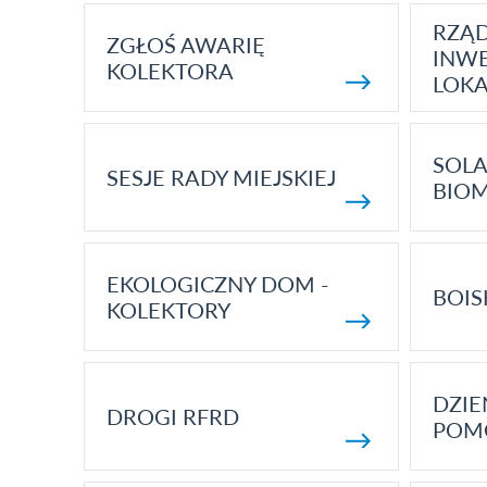
RZĄ
ZGŁOŚ AWARIĘ
INWE
KOLEKTORA
LOK
SOLA
SESJE RADY MIEJSKIEJ
BIO
EKOLOGICZNY DOM -
BOIS
KOLEKTORY
DZI
DROGI RFRD
POM