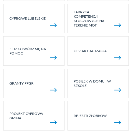
FABRYKA
KOMPETENCJI
CYFROWE LUBELSKIE
KLUCZOWYCH NA
TERENIE MOF
FILM OTWÓRZ SIĘ NA
GPR AKTUALIZACJA
POMOC
POSIŁEK W DOMU I W
GRANTY PPGR
SZKOLE
PROJEKT CYFROWA
REJESTR ŻŁOBKÓW
GMINA