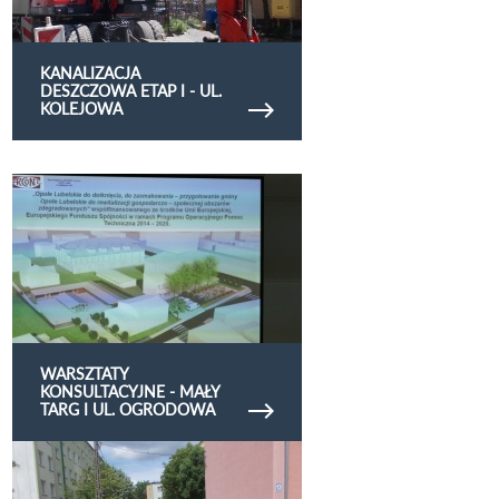
KANALIZACJA
DESZCZOWA ETAP I - UL.
KOLEJOWA
Obejrzyj galerię zdjęć Warsztaty konsultacyjne -
Mały targ i ul. Ogrodowa
WARSZTATY
KONSULTACYJNE - MAŁY
TARG I UL. OGRODOWA
Obejrzyj galerię zdjęć Modernizacja łącznika
osiedlowego i parkingu przy Puławskiej