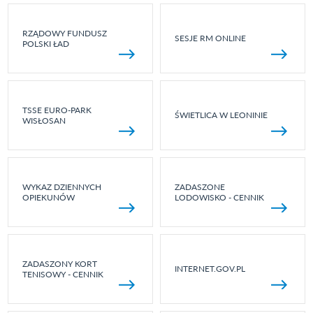
RZĄDOWY FUNDUSZ
SESJE RM ONLINE
POLSKI ŁAD
TSSE EURO-PARK
ŚWIETLICA W LEONINIE
WISŁOSAN
WYKAZ DZIENNYCH
ZADASZONE
OPIEKUNÓW
LODOWISKO - CENNIK
ZADASZONY KORT
INTERNET.GOV.PL
TENISOWY - CENNIK