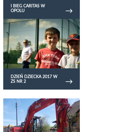
I BIEG CARITAS W
OPOLU
Obejrzyj galerię zdjęć Dzień Dziecka 2017 w ZS
Nr 2
DZIEŃ DZIECKA 2017 W
ZS NR 2
Obejrzyj galerię zdjęć Kanalizacja deszczowa etap
I - ul. Kolejowa