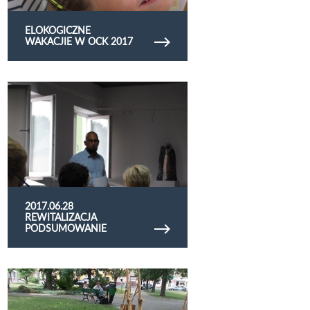
ELOKOGICZNE
WAKACJIE W OCK 2017
Obejrzyj galerię zdjęć 2017.06.28 rewitalizacja
podsumowanie
2017.06.28
REWITALIZACJA
PODSUMOWANIE
Obejrzyj galerię zdjęć 2017.06.29 - plener
malarski