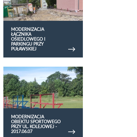
MODERNIZACJA
ŁĄCZNIKA
OSIEDLOWEGO I
PARKINGU PRZY
PUŁAWSKIEJ
Obejrzyj galerię zdjęć Modernizacja obiektu
sportowego przy ul. Kolejowej - 2017.06.07
MODERNIZACJA
OBIEKTU SPORTOWEGO
PRZY UL. KOLEJOWEJ -
2017.06.07