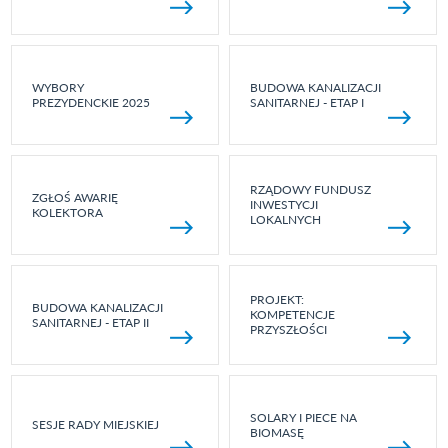
WYBORY
BUDOWA KANALIZACJI
PREZYDENCKIE 2025
SANITARNEJ - ETAP I
RZĄDOWY FUNDUSZ
ZGŁOŚ AWARIĘ
INWESTYCJI
KOLEKTORA
LOKALNYCH
PROJEKT:
BUDOWA KANALIZACJI
KOMPETENCJE
SANITARNEJ - ETAP II
PRZYSZŁOŚCI
SOLARY I PIECE NA
SESJE RADY MIEJSKIEJ
BIOMASĘ