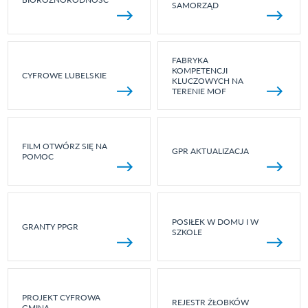
SAMORZĄD
FABRYKA
KOMPETENCJI
CYFROWE LUBELSKIE
KLUCZOWYCH NA
TERENIE MOF
FILM OTWÓRZ SIĘ NA
GPR AKTUALIZACJA
POMOC
POSIŁEK W DOMU I W
GRANTY PPGR
SZKOLE
PROJEKT CYFROWA
REJESTR ŻŁOBKÓW
GMINA