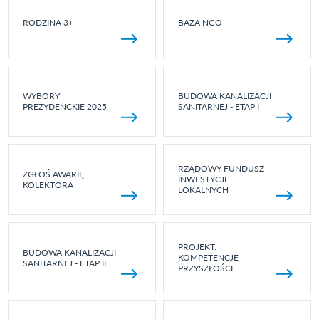
RODZINA 3+
BAZA NGO
WYBORY
BUDOWA KANALIZACJI
PREZYDENCKIE 2025
SANITARNEJ - ETAP I
RZĄDOWY FUNDUSZ
ZGŁOŚ AWARIĘ
INWESTYCJI
KOLEKTORA
LOKALNYCH
PROJEKT:
BUDOWA KANALIZACJI
KOMPETENCJE
SANITARNEJ - ETAP II
PRZYSZŁOŚCI