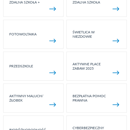
ZDALNA SZKOŁA +
ZDALNA SZKOŁA
ŚWIETLICA W
FOTOWOLTAIKA
NIEZDOWIE
AKTYWNE PLACE
PRZEDSZKOLE
ZABAW 2025
AKTYWNY MALUCH/
BEZPŁATNA POMOC
ŻŁOBEK
PRAWNA
CYBERBEZPIECZNY
BIORÓŻNORODNOŚĆ