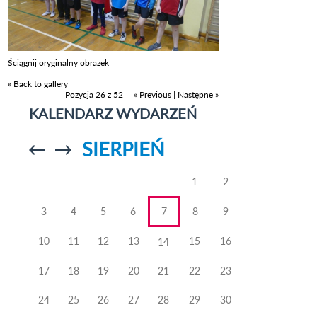
Ściągnij oryginalny obrazek
« Back to gallery
Pozycja 26 z 52
« Previous
|
Następne »
KALENDARZ WYDARZEŃ
SIERPIEŃ
Przejdź do
Przejdź do
poprzedniego
poprzedniego
miesiąca
miesiąca
1
2
3
4
5
6
7
8
9
10
11
12
13
15
16
14
17
18
19
20
21
22
23
24
25
26
27
28
29
30