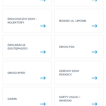
EKOLOGICZNY DOM -
BOISKO UL. LIPOWA
KOLEKTORY
DEKLARACJA
DROGI FDS
DOSTĘPNOŚCI
DZIENNY DOM
DROGI RFRD
POMOCY
KARTY USŁUG /
GKRPA
WNIOSKI