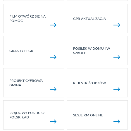
FILM OTWÓRZ SIĘ NA
GPR AKTUALIZACJA
POMOC
POSIŁEK W DOMU I W
GRANTY PPGR
SZKOLE
PROJEKT CYFROWA
REJESTR ŻŁOBKÓW
GMINA
RZĄDOWY FUNDUSZ
SESJE RM ONLINE
POLSKI ŁAD