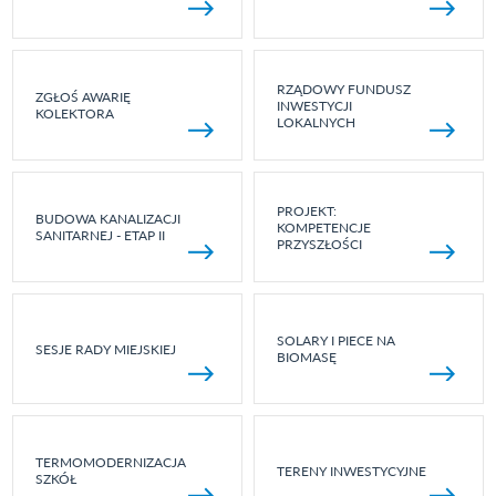
RZĄDOWY FUNDUSZ
ZGŁOŚ AWARIĘ
INWESTYCJI
KOLEKTORA
LOKALNYCH
PROJEKT:
BUDOWA KANALIZACJI
KOMPETENCJE
SANITARNEJ - ETAP II
PRZYSZŁOŚCI
SOLARY I PIECE NA
SESJE RADY MIEJSKIEJ
BIOMASĘ
TERMOMODERNIZACJA
TERENY INWESTYCYJNE
SZKÓŁ