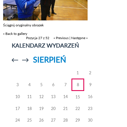
Ściągnij oryginalny obrazek
« Back to gallery
Pozycja 27 z 52
« Previous
|
Następne »
KALENDARZ WYDARZEŃ
SIERPIEŃ
Przejdź do
Przejdź do
poprzedniego
poprzedniego
miesiąca
miesiąca
1
2
3
4
5
6
7
8
9
10
11
12
13
14
16
15
17
18
19
20
21
22
23
24
25
26
27
28
29
30