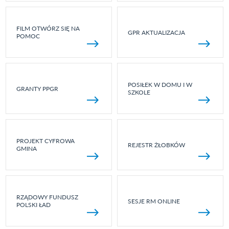
FILM OTWÓRZ SIĘ NA
GPR AKTUALIZACJA
POMOC
POSIŁEK W DOMU I W
GRANTY PPGR
SZKOLE
PROJEKT CYFROWA
REJESTR ŻŁOBKÓW
GMINA
RZĄDOWY FUNDUSZ
SESJE RM ONLINE
POLSKI ŁAD