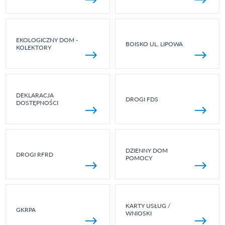
EKOLOGICZNY DOM -
BOISKO UL. LIPOWA
KOLEKTORY
DEKLARACJA
DROGI FDS
DOSTĘPNOŚCI
DZIENNY DOM
DROGI RFRD
POMOCY
KARTY USŁUG /
GKRPA
WNIOSKI