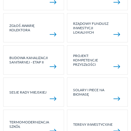
RZĄDOWY FUNDUSZ
ZGŁOŚ AWARIĘ
INWESTYCJI
KOLEKTORA
LOKALNYCH
PROJEKT:
BUDOWA KANALIZACJI
KOMPETENCJE
SANITARNEJ - ETAP II
PRZYSZŁOŚCI
SOLARY I PIECE NA
SESJE RADY MIEJSKIEJ
BIOMASĘ
TERMOMODERNIZACJA
TERENY INWESTYCYJNE
SZKÓŁ