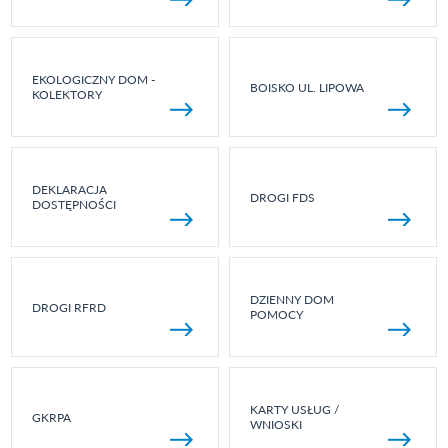
EKOLOGICZNY DOM -
BOISKO UL. LIPOWA
KOLEKTORY
DEKLARACJA
DROGI FDS
DOSTĘPNOŚCI
DZIENNY DOM
DROGI RFRD
POMOCY
KARTY USŁUG /
GKRPA
WNIOSKI