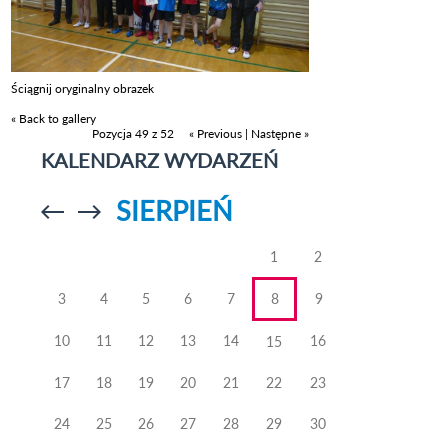
Ściągnij oryginalny obrazek
« Back to gallery
Pozycja 49 z 52
« Previous
|
Następne »
KALENDARZ WYDARZEŃ
SIERPIEŃ
Przejdź do
Przejdź do
poprzedniego
poprzedniego
miesiąca
miesiąca
1
2
3
4
5
6
7
8
9
10
11
12
13
14
16
15
17
18
19
20
21
22
23
24
25
26
27
28
29
30