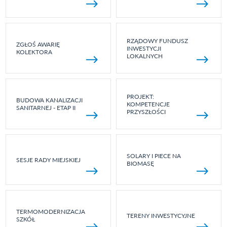
RZĄDOWY FUNDUSZ
ZGŁOŚ AWARIĘ
INWESTYCJI
KOLEKTORA
LOKALNYCH
PROJEKT:
BUDOWA KANALIZACJI
KOMPETENCJE
SANITARNEJ - ETAP II
PRZYSZŁOŚCI
SOLARY I PIECE NA
SESJE RADY MIEJSKIEJ
BIOMASĘ
TERMOMODERNIZACJA
TERENY INWESTYCYJNE
SZKÓŁ