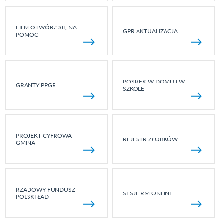
FILM OTWÓRZ SIĘ NA
GPR AKTUALIZACJA
POMOC
POSIŁEK W DOMU I W
GRANTY PPGR
SZKOLE
PROJEKT CYFROWA
REJESTR ŻŁOBKÓW
GMINA
RZĄDOWY FUNDUSZ
SESJE RM ONLINE
POLSKI ŁAD