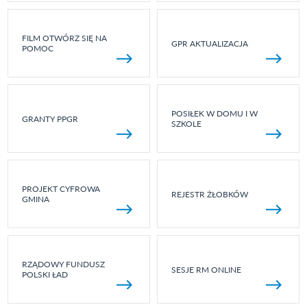
FILM OTWÓRZ SIĘ NA
GPR AKTUALIZACJA
POMOC
POSIŁEK W DOMU I W
GRANTY PPGR
SZKOLE
PROJEKT CYFROWA
REJESTR ŻŁOBKÓW
GMINA
RZĄDOWY FUNDUSZ
SESJE RM ONLINE
POLSKI ŁAD