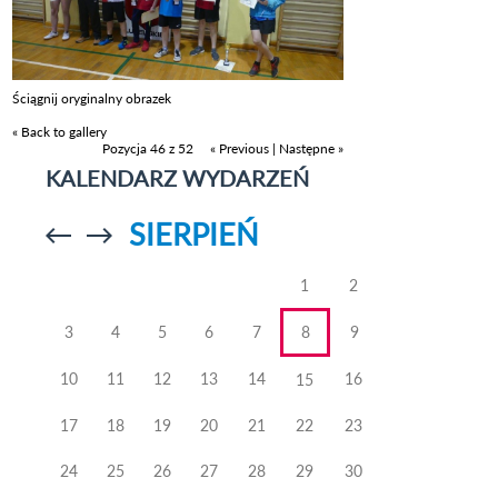
Ściągnij oryginalny obrazek
« Back to gallery
Pozycja 46 z 52
« Previous
|
Następne »
KALENDARZ WYDARZEŃ
SIERPIEŃ
Przejdź do
Przejdź do
poprzedniego
poprzedniego
miesiąca
miesiąca
1
2
3
4
5
6
7
8
9
10
11
12
13
14
16
15
17
18
19
20
21
22
23
24
25
26
27
28
29
30