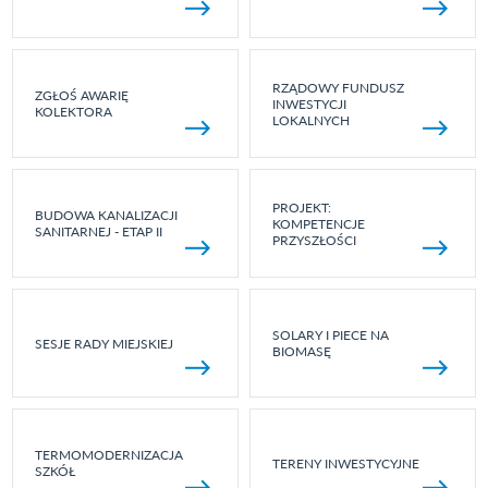
RZĄDOWY FUNDUSZ
ZGŁOŚ AWARIĘ
INWESTYCJI
KOLEKTORA
LOKALNYCH
PROJEKT:
BUDOWA KANALIZACJI
KOMPETENCJE
SANITARNEJ - ETAP II
PRZYSZŁOŚCI
SOLARY I PIECE NA
SESJE RADY MIEJSKIEJ
BIOMASĘ
TERMOMODERNIZACJA
TERENY INWESTYCYJNE
SZKÓŁ