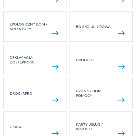
EKOLOGICZNY DOM -
BOISKO UL. LIPOWA
KOLEKTORY
DEKLARACJA
DROGI FDS
DOSTĘPNOŚCI
DZIENNY DOM
DROGI RFRD
POMOCY
KARTY USŁUG /
GKRPA
WNIOSKI