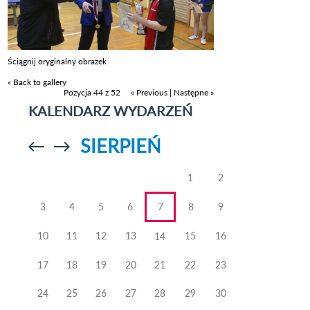
Ściągnij oryginalny obrazek
« Back to gallery
Pozycja 44 z 52
« Previous
|
Następne »
KALENDARZ WYDARZEŃ
SIERPIEŃ
Przejdź do
Przejdź do
poprzedniego
poprzedniego
miesiąca
miesiąca
1
2
3
4
5
6
7
8
9
10
11
12
13
15
16
14
17
18
19
20
21
22
23
24
25
26
27
28
29
30