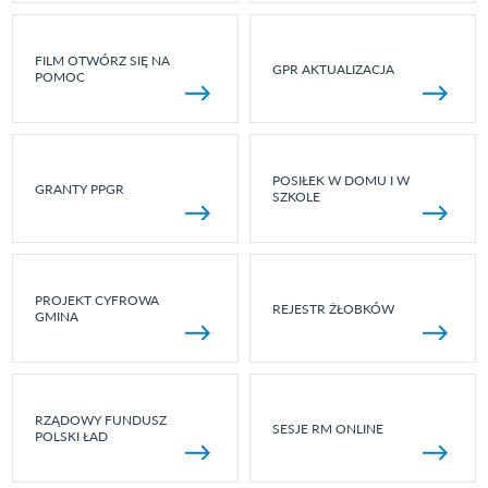
FILM OTWÓRZ SIĘ NA
GPR AKTUALIZACJA
POMOC
POSIŁEK W DOMU I W
GRANTY PPGR
SZKOLE
PROJEKT CYFROWA
REJESTR ŻŁOBKÓW
GMINA
RZĄDOWY FUNDUSZ
SESJE RM ONLINE
POLSKI ŁAD