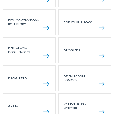
EKOLOGICZNY DOM -
BOISKO UL. LIPOWA
KOLEKTORY
DEKLARACJA
DROGI FDS
DOSTĘPNOŚCI
DZIENNY DOM
DROGI RFRD
POMOCY
KARTY USŁUG /
GKRPA
WNIOSKI