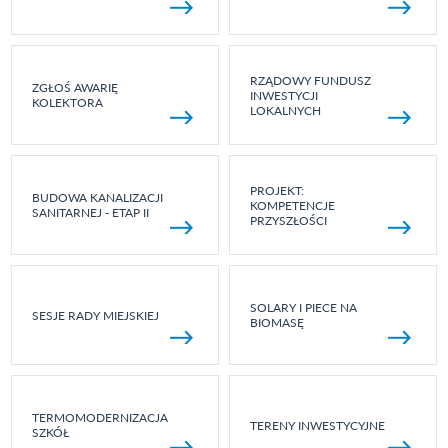
RZĄDOWY FUNDUSZ
ZGŁOŚ AWARIĘ
INWESTYCJI
KOLEKTORA
LOKALNYCH
PROJEKT:
BUDOWA KANALIZACJI
KOMPETENCJE
SANITARNEJ - ETAP II
PRZYSZŁOŚCI
SOLARY I PIECE NA
SESJE RADY MIEJSKIEJ
BIOMASĘ
TERMOMODERNIZACJA
TERENY INWESTYCYJNE
SZKÓŁ