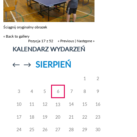
Ściągnij oryginalny obrazek
« Back to gallery
Pozycja 17 z 52
« Previous
|
Następne »
KALENDARZ WYDARZEŃ
SIERPIEŃ
Przejdź do
Przejdź do
poprzedniego
poprzedniego
miesiąca
miesiąca
1
2
3
4
5
6
7
8
9
10
11
12
14
15
16
13
17
18
19
20
21
22
23
24
25
26
27
28
29
30