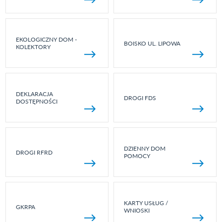
EKOLOGICZNY DOM -
BOISKO UL. LIPOWA
KOLEKTORY
DEKLARACJA
DROGI FDS
DOSTĘPNOŚCI
DZIENNY DOM
DROGI RFRD
POMOCY
KARTY USŁUG /
GKRPA
WNIOSKI