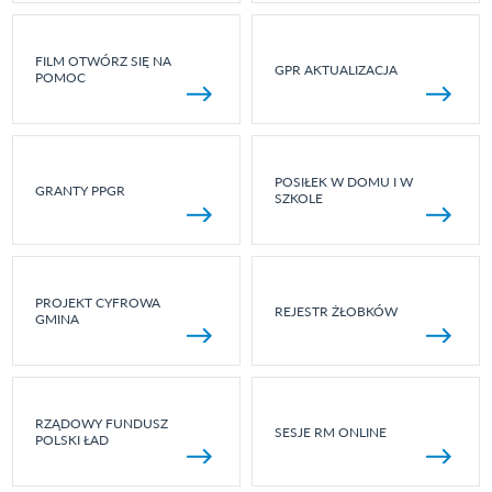
FILM OTWÓRZ SIĘ NA
GPR AKTUALIZACJA
POMOC
POSIŁEK W DOMU I W
GRANTY PPGR
SZKOLE
PROJEKT CYFROWA
REJESTR ŻŁOBKÓW
GMINA
RZĄDOWY FUNDUSZ
SESJE RM ONLINE
POLSKI ŁAD