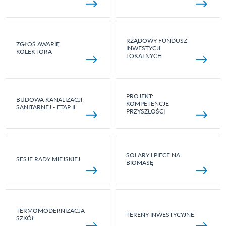
RZĄDOWY FUNDUSZ
ZGŁOŚ AWARIĘ
INWESTYCJI
KOLEKTORA
LOKALNYCH
PROJEKT:
BUDOWA KANALIZACJI
KOMPETENCJE
SANITARNEJ - ETAP II
PRZYSZŁOŚCI
SOLARY I PIECE NA
SESJE RADY MIEJSKIEJ
BIOMASĘ
TERMOMODERNIZACJA
TERENY INWESTYCYJNE
SZKÓŁ